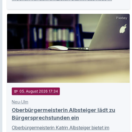
Pixabay
notes
05
. August 2026 17:34
Neu-Ulm
Oberbürgermeisterin Albsteiger lädt zu
Bürgersprechstunden ein
Oberbürgermeisterin Katrin Albsteiger bietet im