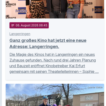
notes
06
. August 2026 06:45
Langerringen
Ganz großes Kino hat jetzt eine neue
Adresse: Langerringen.
Die Magie des Kinos hat in Langerringen ein neues
Zuhause gefunden. Nach rund drei Jahren Planung
und Bauzeit eröffnet Kinobetreiber Kai Erfurt
gemeinsam mit seinen Theaterleiterinnen – Sophie …
Leonie Weide