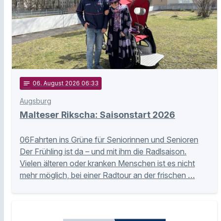
notes
06
. August 2026 06:33
Augsburg
Malteser Rikscha: Saisonstart 2026
06Fahrten ins Grüne für Seniorinnen und Senioren
Der Frühling ist da – und mit ihm die Radlsaison.
Vielen älteren oder kranken Menschen ist es nicht
mehr möglich, bei einer Radtour an der frischen …