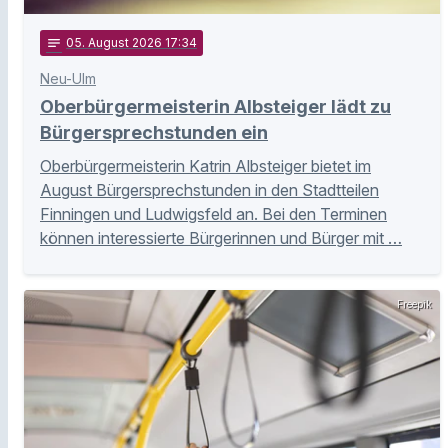
notes
05
. August 2026 17:34
Neu-Ulm
Oberbürgermeisterin Albsteiger lädt zu
Bürgersprechstunden ein
Oberbürgermeisterin Katrin Albsteiger bietet im
August Bürgersprechstunden in den Stadtteilen
Finningen und Ludwigsfeld an. Bei den Terminen
können interessierte Bürgerinnen und Bürger mit …
Freepik