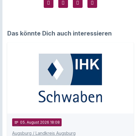
Das könnte Dich auch interessieren
notes
05
. August 2026 18:08
Augsburg / Landkreis Augsburg