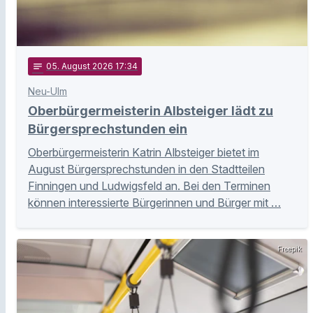
notes
05
. August 2026 17:34
Neu-Ulm
Oberbürgermeisterin Albsteiger lädt zu
Bürgersprechstunden ein
Oberbürgermeisterin Katrin Albsteiger bietet im
August Bürgersprechstunden in den Stadtteilen
Finningen und Ludwigsfeld an. Bei den Terminen
können interessierte Bürgerinnen und Bürger mit …
Freepik