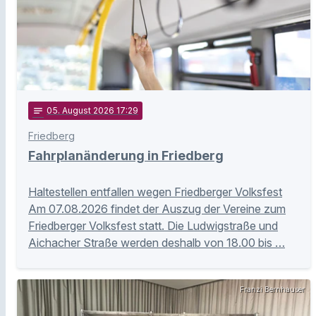
notes
05
. August 2026 17:29
Friedberg
Fahrplanänderung in Friedberg
Haltestellen entfallen wegen Friedberger Volksfest
Am 07.08.2026 findet der Auszug der Vereine zum
Friedberger Volksfest statt. Die Ludwigstraße und
Aichacher Straße werden deshalb von 18.00 bis …
Franzi Bernhauser