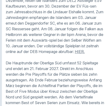
Dezember, reisen die Islanders zum DEL2 Absteiger ESV
Kaufbeuren, bevor am 30. Dezember der EV Füs-sen
zum Jahresabschluss in die Lindauer Eishalle kommt. Zum
Jahresbeginn empfangen die Islanders am 03. Januar
erneut den Deggendorfer SC, ehe es am 06. Januar zum
SC Riessersee geht. Am 08. Januar folgen die Falken aus
Heilbronn als weiterer Gegner in der bpm Arena, bevor die
Ferien mit dem Auswärts-spiel bei den Selber Wölfen am
10. Januar enden. Der vollständige Spielplan ist zeitnah
online auf der DEB Homepage abrufbar:
HIER.
Die Hauptrunde der Oberliga Süd umfasst 52 Spieltage
und endet am 21. Februar 2027. Direkt im Anschluss
werden die Pre Playoffs für die Plätze sieben bis zehn
ausgetragen. Ab Ende Februar beziehungsweise Anfang
März beginnen die Achtelfinal Partien der Playoffs, die im
Best of Five Modus über Kreuz zwischen der Oberliga
Nord und Süd gespielt werden. Ab dem Viertelfinale
kommen Best of Seven Serien zum Einsatz. Wie bereits in