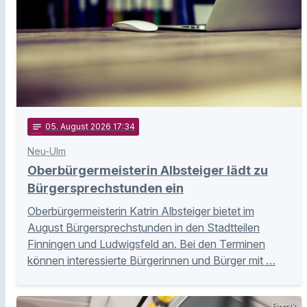
notes
05
. August 2026 17:34
Neu-Ulm
Oberbürgermeisterin Albsteiger lädt zu
Bürgersprechstunden ein
Oberbürgermeisterin Katrin Albsteiger bietet im
August Bürgersprechstunden in den Stadtteilen
Finningen und Ludwigsfeld an. Bei den Terminen
können interessierte Bürgerinnen und Bürger mit …
Freepik