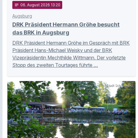
notes
06
. August 2026 13:20
Augsburg
DRK Präsident Hermann Gröhe besucht
das BRK in Augsburg
DRK Präsident Hermann Gröhe im Gespräch mit BRK
Präsident Hans-Michael Weisky und der BRK
Vizepräsidentin Mechthilde Wittmann. Der vorletzte
Stopp des zweiten Tourtages führte …
Stadt Schwangau