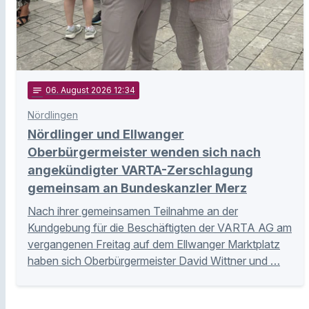
notes
06
. August 2026 12:34
Nördlingen
Nördlinger und Ellwanger
Oberbürgermeister wenden sich nach
angekündigter VARTA-Zerschlagung
gemeinsam an Bundeskanzler Merz
Nach ihrer gemeinsamen Teilnahme an der
Kundgebung für die Beschäftigten der VARTA AG am
vergangenen Freitag auf dem Ellwanger Marktplatz
haben sich Oberbürgermeister David Wittner und …