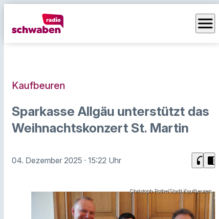
menu
Kaufbeuren
Sparkasse Allgäu unterstützt das
Weihnachtskonzert St. Martin
headphones
chrome_reader_mode
04. Dezember 2025
· 15:22 Uhr
Christoph Rothe/Stadt Kaufbeuren