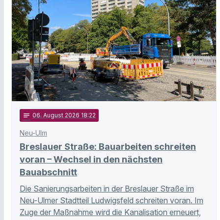
notes
06
. August 2026 18:22
Neu-Ulm
Breslauer Straße: Bauarbeiten schreiten
voran – Wechsel in den nächsten
Bauabschnitt
Die Sanierungsarbeiten in der Breslauer Straße im
Neu-Ulmer Stadtteil Ludwigsfeld schreiten voran. Im
Zuge der Maßnahme wird die Kanalisation erneuert,