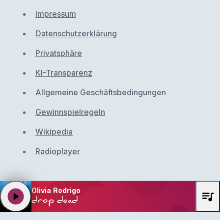
Impressum
Datenschutzerklärung
Privatsphäre
KI-Transparenz
Allgemeine Geschäftsbedingungen
Gewinnspielregeln
Wikipedia
Radioplayer
Olivia Rodrigo
queue_music
play_arrow
drop dead