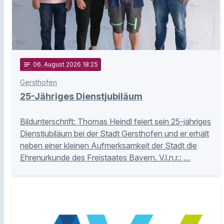
notes
06
. August 2026 18:25
Gersthofen
25-Jähriges Dienstjubiläum
Bildunterschrift: Thomas Heindl feiert sein 25-jähriges
Dienstjubiläum bei der Stadt Gersthofen und er erhält
neben einer kleinen Aufmerksamkeit der Stadt die
Ehrenurkunde des Freistaates Bayern. V.l.n.r.: …