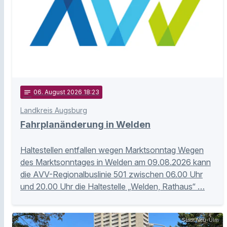
notes
06
. August 2026 18:23
Landkreis Augsburg
Fahrplanänderung in Welden
Haltestellen entfallen wegen Marktsonntag Wegen
des Marktsonntages in Welden am 09.08.2026 kann
die AVV-Regionalbuslinie 501 zwischen 06.00 Uhr
und 20.00 Uhr die Haltestelle „Welden, Rathaus“ …
Stadt Neu-Ulm