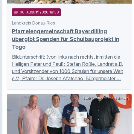
notes
06
. August 2026 18:30
Landkreis Donau-Ries
Pfarreiengemeinschaft Bayerdilling
übergibt Spenden für Schulbauprojekt in
Togo
Bildunterschrift: (von links nach rechts, inmitten die
Heiligen Peter und Paul): Stefan Rößle, Landrat a.D.
und Vorsitzender von 1000 Schulen für unsere Welt
e.V., Pfarrer Dr. Joseph Afatchao, Bürgermeister …
Stadt Gersthofen (Kai Schwarz)