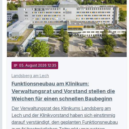
notes
05
. August 2026 12:35
Landsberg am Lech
Funktionsneubau am Klinikum:
Verwaltungsrat und Vorstand stellen die
Weichen für einen schnellen Baubeginn
Der Verwaltungsrat des Klinikums Landsberg am
Lech und der Klinikvorstand haben sich einstimmig
darauf verständigt, den geplanten Funktionsneubau
zum frühestmöglichen Zeitpunkt umzusetzen. …