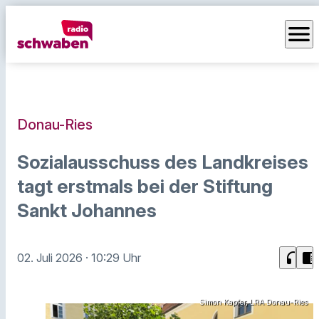
menu
Donau-Ries
Sozialausschuss des Landkreises
tagt erstmals bei der Stiftung
Sankt Johannes
headphones
chrome_reader_mode
02. Juli 2026
· 10:29 Uhr
Simon Kapfer, LRA Donau-Ries