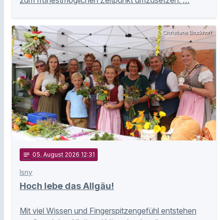
Christiane Brockhoff
notes
05
. August 2026 12:31
Isny
Hoch lebe das Allgäu!
Mit viel Wissen und Fingerspitzengefühl entstehen