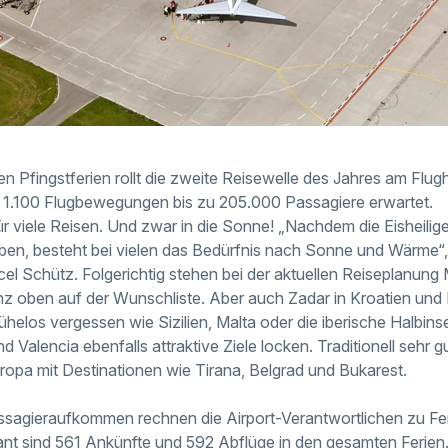
n Pfingstferien rollt die zweite Reisewelle des Jahres am Fl
 1.100 Flugbewegungen bis zu 205.000 Passagiere erwartet.
ür viele Reisen. Und zwar in die Sonne! „Nachdem die Eisheili
ben, besteht bei vielen das Bedürfnis nach Sonne und Wärme“, 
el Schütz. Folgerichtig stehen bei der aktuellen Reiseplanung
nz oben auf der Wunschliste. Aber auch Zadar in Kroatien und 
helos vergessen wie Sizilien, Malta oder die iberische Halbinse
 Valencia ebenfalls attraktive Ziele locken. Traditionell sehr 
ropa mit Destinationen wie Tirana, Belgrad und Bukarest.
ssagieraufkommen rechnen die Airport-Verantwortlichen zu Fe
 sind 561 Ankünfte und 592 Abflüge in den gesamten Ferien. F