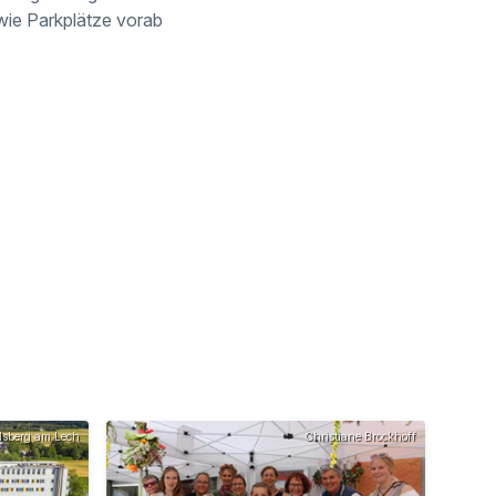
wie Parkplätze vorab
dsberg am Lech
Christiane Brockhoff