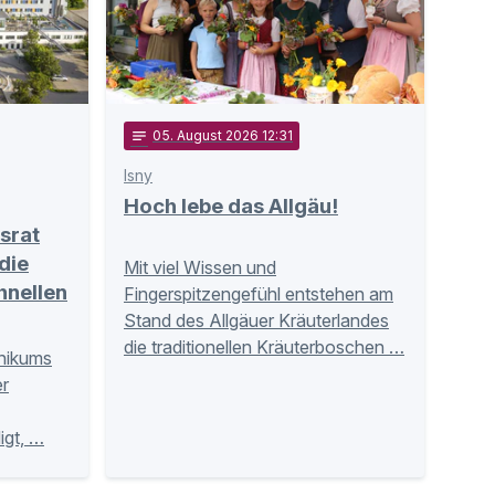
notes
05
. August 2026 12:31
Isny
Hoch lebe das Allgäu!
srat
die
Mit viel Wissen und
hnellen
Fingerspitzengefühl entstehen am
Stand des Allgäuer Kräuterlandes
die traditionellen Kräuterboschen …
inikums
r
igt, …