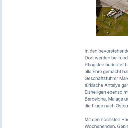
In den bevorstehende
Dort werden bei rund
Pfingsten bedeutet f
alle Ehre gemacht ha
Geschäftsführer Marc
türkische Antalya ga
Eisheiligen ebenso mü
Barcelona, Malaga und
die Flüge nach Osteu
Mit den höchsten Pa
Wochenenden. Geplant