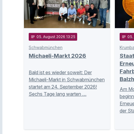
notes
05
. August 2026 13:25
notes
05
.
Schwabmünchen
Krumb
Michaeli-Markt 2026
Staa
Erne
Fahr
Bald ist es wieder soweit: Der
Balz
Michaeli-Markt in Schwabmünchen
startet am 24. September 2026!
Am Mon
Sechs Tage lang warten …
beginn
Erneue
der St