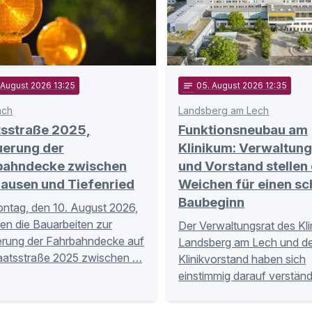
 August 2026 13:25
notes
05
. August 2026 12:35
ach
Landsberg am Lech
tsstraße 2025,
Funktionsneubau am
uerung der
Klinikum: Verwaltung
bahndecke zwischen
und Vorstand stellen 
hausen und Tiefenried
Weichen für einen sc
Baubeginn
tag, den 10. August 2026,
en die Bauarbeiten zur
Der Verwaltungsrat des Kl
rung der Fahrbahndecke auf
Landsberg am Lech und de
aatsstraße 2025 zwischen …
Klinikvorstand haben sich
einstimmig darauf verständ