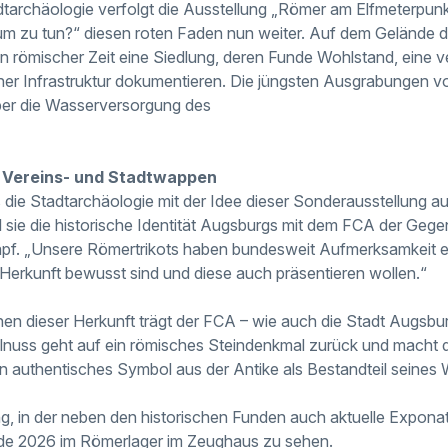
tadtarchäologie verfolgt die Ausstellung „Römer am Elfmeterpu
cum zu tun?“ diesen roten Faden nun weiter. Auf dem Gelände
 römischer Zeit eine Siedlung, deren Funde Wohlstand, eine v
cher Infrastruktur dokumentieren. Die jüngsten Ausgrabungen 
ber die Wasserversorgung des
 Vereins- und Stadtwappen
s die Stadtarchäologie mit der Idee dieser Sonderausstellung a
 sie die historische Identität Augsburgs mit dem FCA der Gegen
apf. „Unsere Römertrikots haben bundesweit Aufmerksamkeit e
 Herkunft bewusst sind und diese auch präsentieren wollen.“
hen dieser Herkunft trägt der FCA – wie auch die Stadt Augsbu
lnuss geht auf ein römisches Steindenkmal zurück und macht 
ein authentisches Symbol aus der Antike als Bestandteil seines
g, in der neben den historischen Funden auch aktuelle Expon
Ende 2026 im Römerlager im Zeughaus zu sehen.