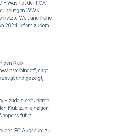
nkt – Was hat der FCA
 der heutigen WWK
ernetzte Welt und frühe
von 2024 liefern zudem
uf den Klub
wart verbindet“, sagt
rzeugt und gezeigt,
rg – zudem seit Jahren
den Klub zum einzigen
 Wappens führt.
ate des FC Augsburg zu