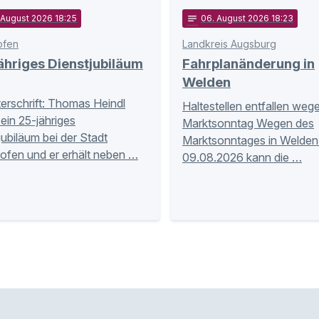
 August 2026 18:25
notes
06
. August 2026 18:23
ofen
Landkreis Augsburg
hriges Dienstjubiläum
Fahrplanänderung in
Welden
terschrift: Thomas Heindl
Haltestellen entfallen weg
sein 25-jähriges
Marktsonntag Wegen des
jubiläum bei der Stadt
Marktsonntages in Welde
ofen und er erhält neben …
09.08.2026 kann die …