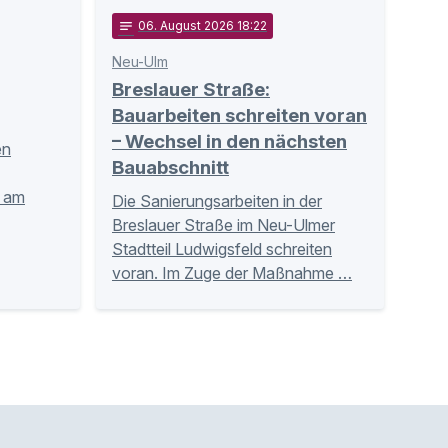
notes
06
. August 2026 18:22
Neu-Ulm
Breslauer Straße:
Bauarbeiten schreiten voran
– Wechsel in den nächsten
en
Bauabschnitt
n am
Die Sanierungsarbeiten in der
Breslauer Straße im Neu-Ulmer
Stadtteil Ludwigsfeld schreiten
voran. Im Zuge der Maßnahme …