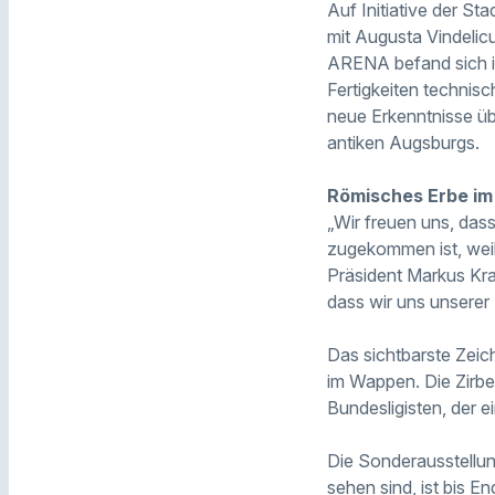
Auf Initiative der S
mit Augusta Vindeli
ARENA befand sich in
Fertigkeiten technis
neue Erkenntnisse ü
antiken Augsburgs.
Römisches Erbe im
„Wir freuen uns, das
zugekommen ist, weil
Präsident Markus Kr
dass wir uns unserer
Das sichtbarste Zeic
im Wappen. Die Zirbe
Bundesligisten, der 
Die Sonderausstellun
sehen sind, ist bis 