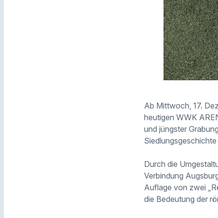
Ab Mittwoch, 17. De
heutigen WWK ARENA.
und jüngster Grabun
Siedlungsgeschichte
Durch die Umgestaltu
Verbindung Augsburg 
Auflage von zwei „Röm
die Bedeutung der röm