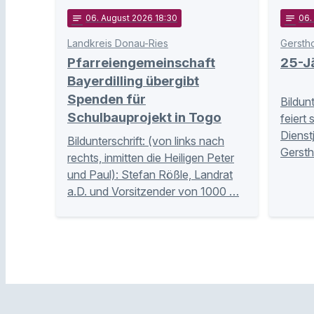
notes
06
. August 2026 18:30
notes
06
.
Landkreis Donau-Ries
Gersth
Pfarreiengemeinschaft
25-Jä
Bayerdilling übergibt
Spenden für
Bildun
Schulbauprojekt in Togo
feiert 
Dienst
Bildunterschrift: (von links nach
Gersth
rechts, inmitten die Heiligen Peter
und Paul): Stefan Rößle, Landrat
a.D. und Vorsitzender von 1000 …