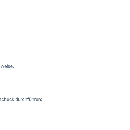
nweise.
itscheck durchführen: