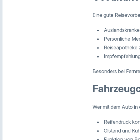
Eine gute Reisevorbe
Auslandskranke
Persönliche Me
Reiseapotheke 
Impfempfehlunge
Besonders bei Fernrei
Fahrzeugc
Wer mit dem Auto in d
Reifendruck kont
Ölstand und Kühl
Funktion von B