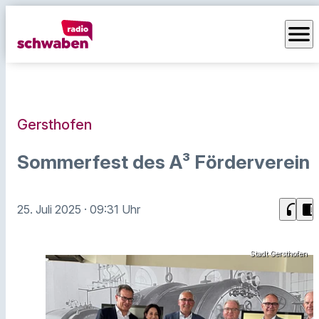
menu
Gersthofen
Sommerfest des A³ Förderverein
headphones
chrome_reader_mode
25. Juli 2025
· 09:31 Uhr
Stadt Gersthofen