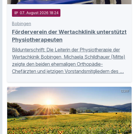
notes
07
. August 2026 18:24
Bobingen
Förderverein der Wertachklinik unterstützt
Physiotherapeuten
Bildunterschrift: Die Leiterin der Physiotherapie der
Wertachkinik Bobingen, Michaela Schildhauer (Mitte)
zeigte den beiden ehemaligen Orthopädie-
Chefärzten und jetzigen Vorstandsmitgliedern des …
123RF