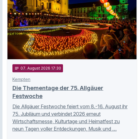
notes
07
. August 2026 17:30
Kempten
Die Thementage der 75. Allgäuer
Festwoche
Die Allgäuer Festwoche feiert vom 8.-16. August ihr
75. Jubiläum und verbindet 2026 erneut
Wirtschaftsmesse, Kulturtage und Heimatfest zu
neun Tagen voller Entdeckungen, Musik und …