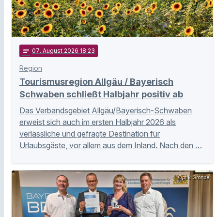
notes
07
. August 2026 18:23
Region
Tourismusregion Allgäu / Bayerisch
Schwaben schließt Halbjahr positiv ab
Das Verbandsgebiet Allgäu/Bayerisch-Schwaben
erweist sich auch im ersten Halbjahr 2026 als
verlässliche und gefragte Destination für
Urlaubsgäste, vor allem aus dem Inland. Nach den …
Optik Gronde