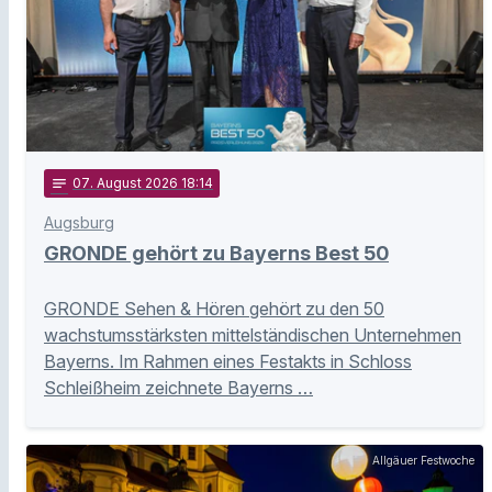
notes
07
. August 2026 18:14
Augsburg
GRONDE gehört zu Bayerns Best 50
GRONDE Sehen & Hören gehört zu den 50
wachstumsstärksten mittelständischen Unternehmen
Bayerns. Im Rahmen eines Festakts in Schloss
Schleißheim zeichnete Bayerns …
Allgäuer Festwoche