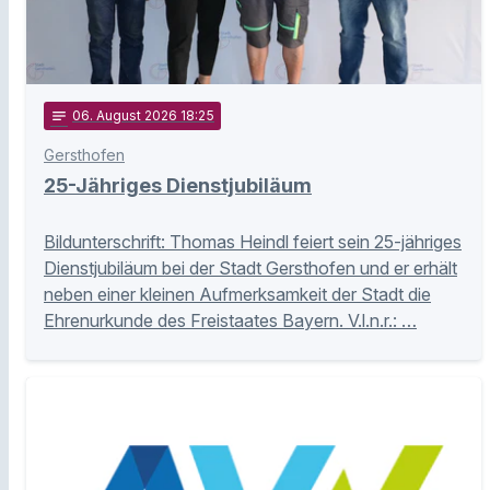
notes
06
. August 2026 18:25
Gersthofen
25-Jähriges Dienstjubiläum
Bildunterschrift: Thomas Heindl feiert sein 25-jähriges
Dienstjubiläum bei der Stadt Gersthofen und er erhält
neben einer kleinen Aufmerksamkeit der Stadt die
Ehrenurkunde des Freistaates Bayern. V.l.n.r.: …