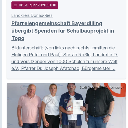
notes
06
. August 2026 18:30
Landkreis Donau-Ries
Pfarreiengemeinschaft Bayerdilling
übergibt Spenden für Schulbauprojekt in
Togo
Bildunterschrift: (von links nach rechts, inmitten die
Heiligen Peter und Paul): Stefan Rößle, Landrat a.D.
und Vorsitzender von 1000 Schulen für unsere Welt
e.V., Pfarrer Dr. Joseph Afatchao, Bürgermeister …
Stadt Gersthofen (Kai Schwarz)