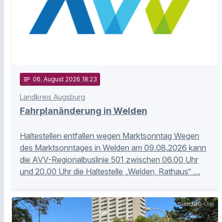
notes
06
. August 2026 18:23
Landkreis Augsburg
Fahrplanänderung in Welden
Haltestellen entfallen wegen Marktsonntag Wegen
des Marktsonntages in Welden am 09.08.2026 kann
die AVV-Regionalbuslinie 501 zwischen 06.00 Uhr
und 20.00 Uhr die Haltestelle „Welden, Rathaus“ …
Stadt Neu-Ulm