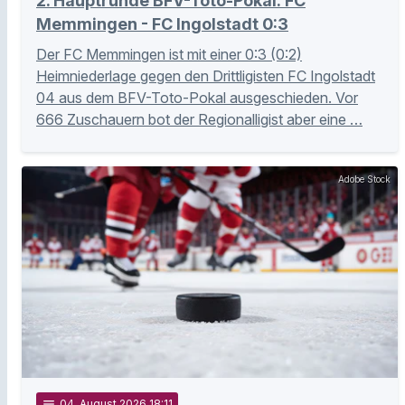
2. Hauptrunde BFV-Toto-Pokal: FC
Memmingen - FC Ingolstadt 0:3
Der FC Memmingen ist mit einer 0:3 (0:2)
Heimniederlage gegen den Drittligisten FC Ingolstadt
04 aus dem BFV-Toto-Pokal ausgeschieden. Vor
666 Zuschauern bot der Regionalligist aber eine …
Adobe Stock
notes
04
. August 2026 18:11