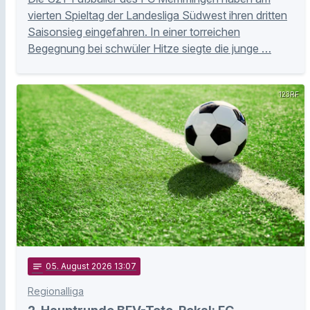
vierten Spieltag der Landesliga Südwest ihren dritten
Saisonsieg eingefahren. In einer torreichen
Begegnung bei schwüler Hitze siegte die junge …
123RF
notes
05
. August 2026 13:07
Regionalliga