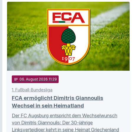
notes
06
. August 2026 11:29
1. Fußball-Bundesliga
FCA ermöglicht Dimitris Giannoulis
Wechsel in sein Heimatland
Der FC Augsburg entspricht dem Wechselwunsch
von Dimitris Giannoulis: Der 30-jährige
Linksverteidiger kehrt in seine Heimat Griechenland