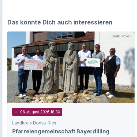
Das könnte Dich auch interessieren
Beate Oßwald
notes
06
. August 2026 18:30
Landkreis Donau-Ries
Pfarreiengemeinschaft Bayerdilling