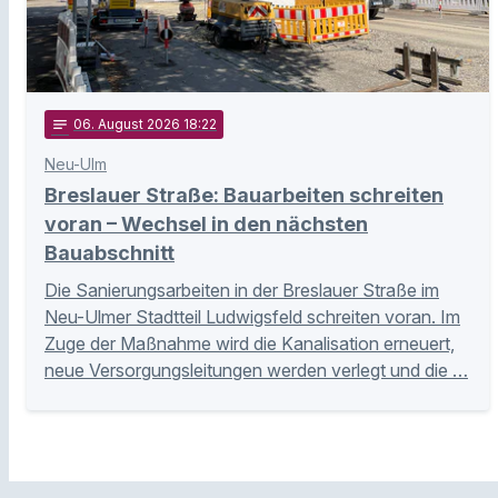
notes
06
. August 2026 18:22
Neu-Ulm
Breslauer Straße: Bauarbeiten schreiten
voran – Wechsel in den nächsten
Bauabschnitt
Die Sanierungsarbeiten in der Breslauer Straße im
Neu-Ulmer Stadtteil Ludwigsfeld schreiten voran. Im
Zuge der Maßnahme wird die Kanalisation erneuert,
neue Versorgungsleitungen werden verlegt und die …