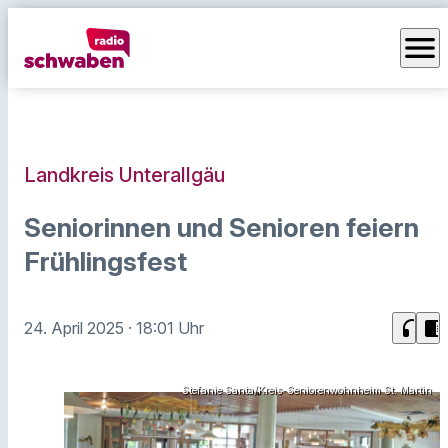
menu
Landkreis Unterallgäu
Seniorinnen und Senioren feiern
Frühlingsfest
headphones
chrome_reader_mode
24. April 2025
· 18:01 Uhr
Stefanie Santa/Kreis-Seniorenwohnheim St. Martin