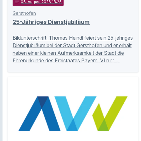
notes
06
. August 2026 18:25
Gersthofen
25-Jähriges Dienstjubiläum
Bildunterschrift: Thomas Heindl feiert sein 25-jähriges
Dienstjubiläum bei der Stadt Gersthofen und er erhält
neben einer kleinen Aufmerksamkeit der Stadt die
Ehrenurkunde des Freistaates Bayern. V.l.n.r.: …