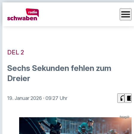
menu
DEL 2
Sechs Sekunden fehlen zum
Dreier
headphones
chrome_reader_mode
19. Januar 2026
· 09:27 Uhr
freepik