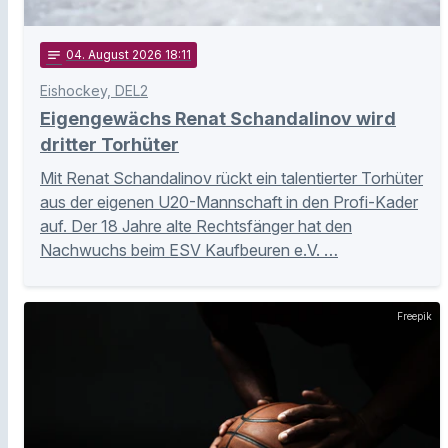
notes
04
. August 2026 18:11
Eishockey, DEL2
Eigengewächs Renat Schandalinov wird
dritter Torhüter
Mit Renat Schandalinov rückt ein talentierter Torhüter
aus der eigenen U20-Mannschaft in den Profi-Kader
auf. Der 18 Jahre alte Rechtsfänger hat den
Nachwuchs beim ESV Kaufbeuren e.V. …
Freepik