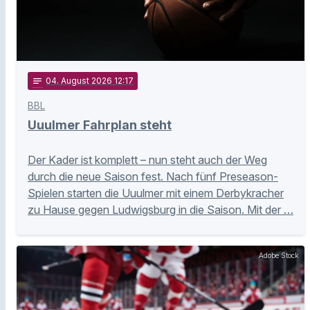
notes
04
. August 2026 12:17
BBL
Uuulmer Fahrplan steht
Der Kader ist komplett – nun steht auch der Weg
durch die neue Saison fest. Nach fünf Preseason-
Spielen starten die Uuulmer mit einem Derbykracher
zu Hause gegen Ludwigsburg in die Saison. Mit der …
Adobe Stock