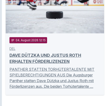
notes
04
. August 2026 12:15
DEL
DAVE DÜTZKA UND JUSTUS ROTH
ERHALTEN FÖRDERLIZENZEN
PANTHER STATTEN TORHÜTERTALENTE MIT
SPIELBERECHTIGUNGEN AUS Die Augsburger
Panther statten Dave Dützka und Justus Roth mit
Förderlizenzen aus. Die beiden Torhütertalente …