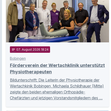
notes
07
. August 2026 18:24
Bobingen
Förderverein der Wertachklinik unterstützt
Physiotherapeuten
Bildunterschrift: Die Leiterin der Physiotherapie der
Wertachkinik Bobingen, Michaela Schildhauer (Mitte)
zeigte den beiden ehemaligen Orthopädie-
Chefärzten und jetzigen Vorstandsmitgliedern des …