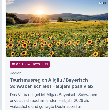
123RF
notes
07
. August 2026 18:23
Region
Tourismusregion Allgäu / Bayerisch
Schwaben schließt Halbjahr positiv ab
Das Verbandsgebiet Allgäu/Bayerisch-Schwaben
erweist sich auch im ersten Halbjahr 2026 als
verlässliche und gefragte Destination für