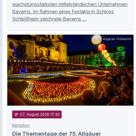
wachstumsstärksten mittelständischen Unternehmen
Bayerns. Im Rahmen eines Festakts in Schloss
Schleißheim zeichnete Bayerns …
Allgäuer Festwoche
notes
07
. August 2026 17:30
Kempten
Die Thementage der 75. Allgäuer