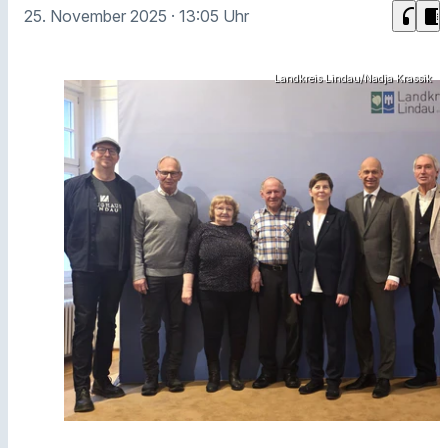
headphones
chrome_reader_mode
25. November 2025
· 13:05 Uhr
Landkreis Lindau/Nadja Krassik