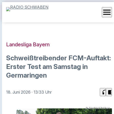
menu
Landesliga Bayern
Schweißtreibender FCM-Auftakt:
Erster Test am Samstag in
Germaringen
headphones
chrome_reader_mode
18. Juni 2026
· 13:33 Uhr
© Siegfried Rebhan