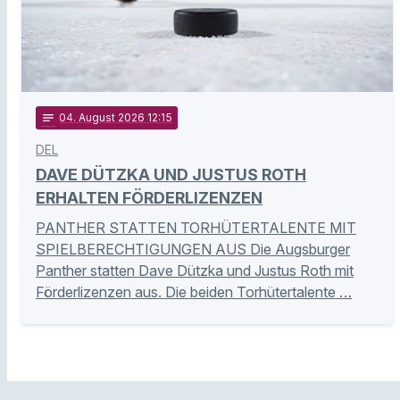
notes
04
. August 2026 12:15
DEL
DAVE DÜTZKA UND JUSTUS ROTH
ERHALTEN FÖRDERLIZENZEN
PANTHER STATTEN TORHÜTERTALENTE MIT
SPIELBERECHTIGUNGEN AUS Die Augsburger
Panther statten Dave Dützka und Justus Roth mit
Förderlizenzen aus. Die beiden Torhütertalente …