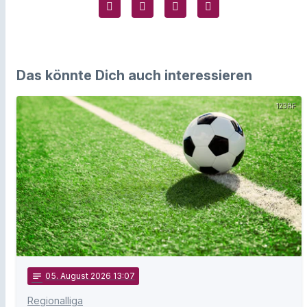
Das könnte Dich auch interessieren
123RF
notes
05
. August 2026 13:07
Regionalliga