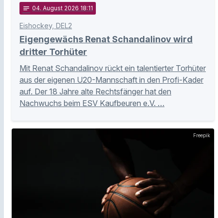
notes
04
. August 2026 18:11
Eishockey, DEL2
Eigengewächs Renat Schandalinov wird
dritter Torhüter
Mit Renat Schandalinov rückt ein talentierter Torhüter
aus der eigenen U20-Mannschaft in den Profi-Kader
auf. Der 18 Jahre alte Rechtsfänger hat den
Nachwuchs beim ESV Kaufbeuren e.V. …
Freepik