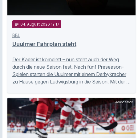
notes
04
. August 2026 12:17
BBL
Uuulmer Fahrplan steht
Der Kader ist komplett – nun steht auch der Weg
durch die neue Saison fest. Nach fünf Preseason-
Spielen starten die Uuulmer mit einem Derbykracher
zu Hause gegen Ludwigsburg in die Saison. Mit der …
Adobe Stock