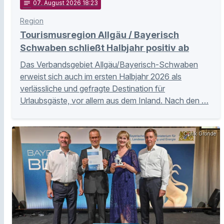
notes
07
. August 2026 18:23
Region
Tourismusregion Allgäu / Bayerisch
Schwaben schließt Halbjahr positiv ab
Das Verbandsgebiet Allgäu/Bayerisch-Schwaben
erweist sich auch im ersten Halbjahr 2026 als
verlässliche und gefragte Destination für
Urlaubsgäste, vor allem aus dem Inland. Nach den …
Optik Gronde