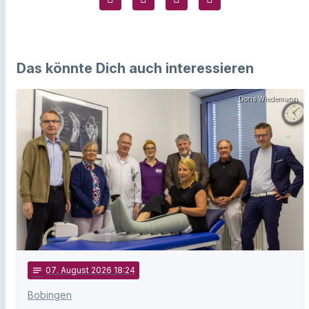
Das könnte Dich auch interessieren
Doris Wiedemann
notes
07
. August 2026 18:24
Bobingen