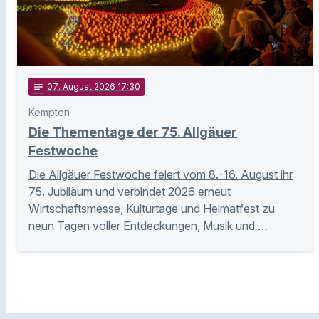
notes
07
. August 2026 17:30
Kempten
Die Thementage der 75. Allgäuer
Festwoche
Die Allgäuer Festwoche feiert vom 8.-16. August ihr
75. Jubiläum und verbindet 2026 erneut
Wirtschaftsmesse, Kulturtage und Heimatfest zu
neun Tagen voller Entdeckungen, Musik und …