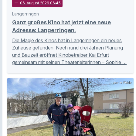
notes
06
. August 2026 06:45
Langerringen
Ganz großes Kino hat jetzt eine neue
Adresse: Langerringen.
Die Magie des Kinos hat in Langerringen ein neues
Zuhause gefunden. Nach rund drei Jahren Planung
und Bauzeit eröffnet Kinobetreiber Kai Erfurt
gemeinsam mit seinen Theaterleiterinnen – Sophie …
Leonie Weide