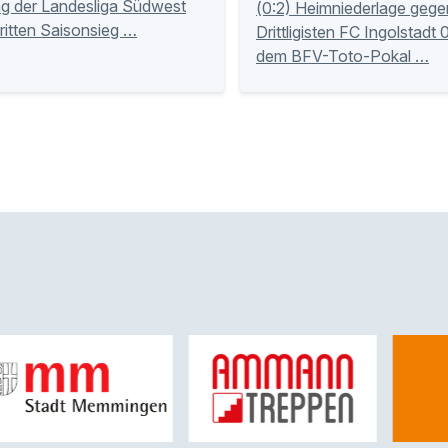
ag der Landesliga Südwest
(0:2) Heimniederlage gege
dritten Saisonsieg …
Drittligisten FC Ingolstadt
dem BFV-Toto-Pokal …