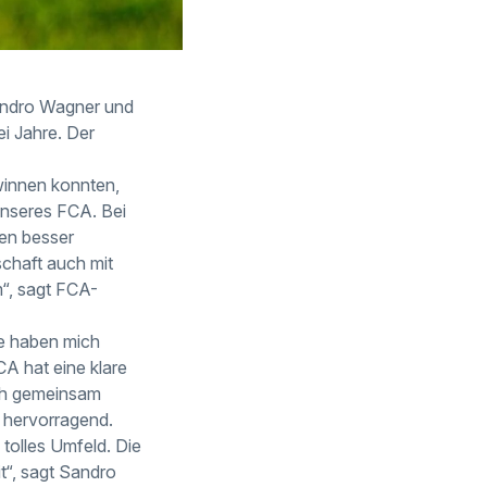
Sandro Wagner und
i Jahre. Der
winnen konnten,
 unseres FCA. Bei
ten besser
schaft auch mit
“, sagt FCA-
he haben mich
CA hat eine klare
sich gemeinsam
 hervorragend.
 tolles Umfeld. Die
t“, sagt Sandro