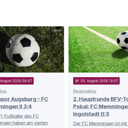
Freepik
. August 2026 09:47
notes
05
. August 2026 13:07
liga
Regionalliga
spor Augsburg – FC
2. Hauptrunde BFV-T
ingen II 3:4
Pokal: FC Memmingen
Ingolstadt 0:3
1-Fußballer des FC
ngen haben am vierten
Der FC Memmingen ist mit 