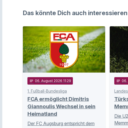
Das könnte Dich auch interessieren
notes
06
. August 2026 11:29
notes
06
1. Fußball-Bundesliga
Landes
FCA ermöglicht Dimitris
Türk
Giannoulis Wechsel in sein
Memm
Heimatland
Die U2
Memmi
Der FC Augsburg entspricht dem