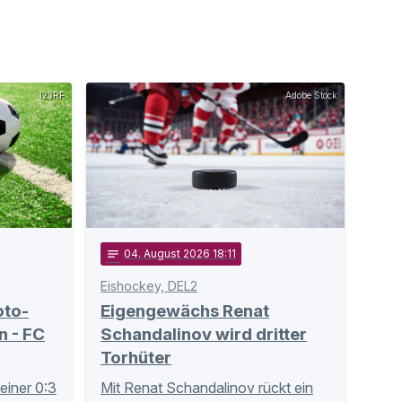
123RF
Adobe Stock
notes
04
. August 2026 18:11
Eishockey, DEL2
oto-
Eigengewächs Renat
 - FC
Schandalinov wird dritter
Torhüter
einer 0:3
Mit Renat Schandalinov rückt ein