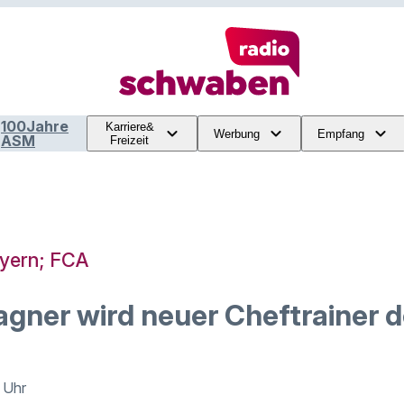
100Jahre
Karriere&
Werbung
Empfang
ASM
Freizeit
ayern; FCA
gner wird neuer Cheftrainer 
 Uhr