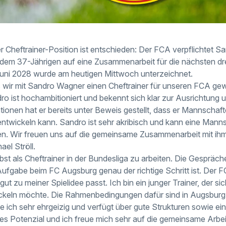
r Cheftrainer-Position ist entschieden: Der FCA verpflichtet 
t dem 37-Jährigen auf eine Zusammenarbeit für die nächsten dre
Juni 2028 wurde am heutigen Mittwoch unterzeichnet.
s wir mit Sandro Wagner einen Cheftrainer für unseren FCA ge
dro ist hochambitioniert und bekennt sich klar zur Ausrichtung
tionen hat er bereits unter Beweis gestellt, dass er Mannschaf
ntwickeln kann. Sandro ist sehr akribisch und kann eine Mann
n. Wir freuen uns auf die gemeinsame Zusammenarbeit mit ihm
el Ströll.
lbst als Cheftrainer in der Bundesliga zu arbeiten. Die Gespräc
Aufgabe beim FC Augsburg genau der richtige Schritt ist. Der F
 gut zu meiner Spielidee passt. Ich bin ein junger Trainer, der 
ickeln möchte. Die Rahmenbedingungen dafür sind in Augsburg
 ich sehr ehrgeizig und verfügt über gute Strukturen sowie ein
s Potenzial und ich freue mich sehr auf die gemeinsame Arbei