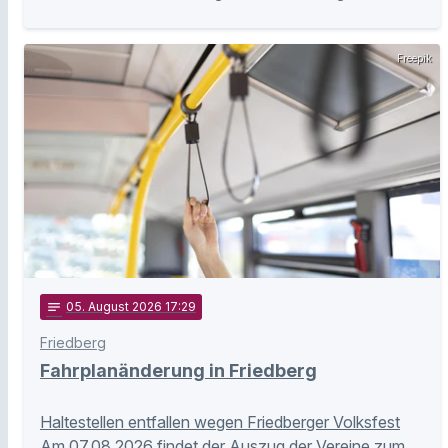
Freepik
notes
05
. August 2026 17:29
Friedberg
Fahrplanänderung in Friedberg
Haltestellen entfallen wegen Friedberger Volksfest
Am 07.08.2026 findet der Auszug der Vereine zum