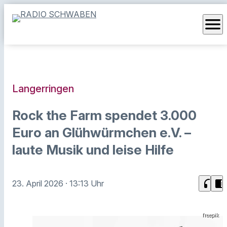
menu
Langerringen
Rock the Farm spendet 3.000
Euro an Glühwürmchen e.V. –
laute Musik und leise Hilfe
headphones
chrome_reader_mode
23. April 2026
· 13:13 Uhr
freepik