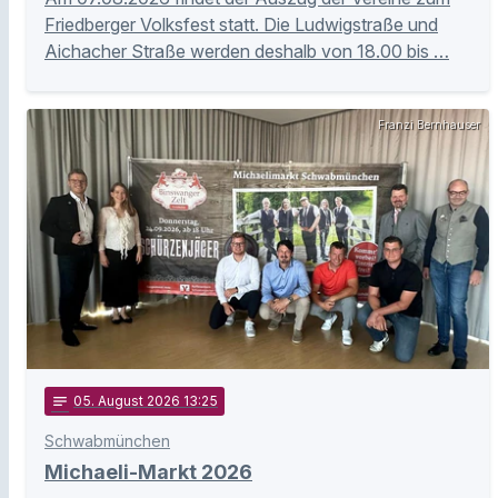
Friedberger Volksfest statt. Die Ludwigstraße und
Aichacher Straße werden deshalb von 18.00 bis …
Franzi Bernhauser
notes
05
. August 2026 13:25
Schwabmünchen
Michaeli-Markt 2026