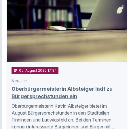
notes
05
. August 2026 17:34
Neu-Ulm
Oberbürgermeisterin Albsteiger lädt zu
Bürgersprechstunden ein
Oberbürgermeisterin Katrin Albsteiger bietet im
August Bürgersprechstunden in den Stadtteilen
Finningen und Ludwigsfeld an. Bei den Terminen
können interessierte Bürgerinnen und Bürger mit …