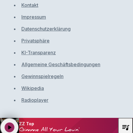
Kontakt
Impressum
Datenschutzerklärung
Privatsphäre
KI-Transparenz
Allgemeine Geschäftsbedingungen
Gewinnspielregeln
Wikipedia
Radioplayer
ZZ Top
queue_music
play_arrow
Gimme All Your Lovin'