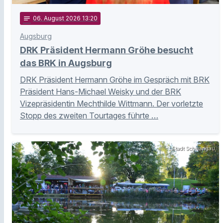
notes
06
. August 2026 13:20
Augsburg
DRK Präsident Hermann Gröhe besucht
das BRK in Augsburg
DRK Präsident Hermann Gröhe im Gespräch mit BRK
Präsident Hans-Michael Weisky und der BRK
Vizepräsidentin Mechthilde Wittmann. Der vorletzte
Stopp des zweiten Tourtages führte …
Stadt Schwangau