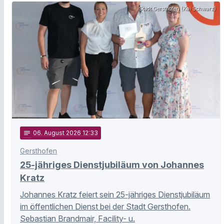
Stadt Gersthofen (Kai Schwarz)
notes
06
. August 2026 12:33
Gersthofen
25-jähriges Dienstjubiläum von Johannes
Kratz
Johannes Kratz feiert sein 25-jähriges Dienstjubiläum
im öffentlichen Dienst bei der Stadt Gersthofen.
Sebastian Brandmair, Facility- u.