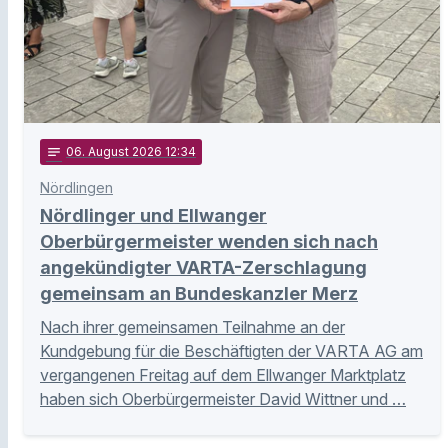
notes
06
. August 2026 12:34
Nördlingen
Nördlinger und Ellwanger
Oberbürgermeister wenden sich nach
angekündigter VARTA-Zerschlagung
gemeinsam an Bundeskanzler Merz
Nach ihrer gemeinsamen Teilnahme an der
Kundgebung für die Beschäftigten der VARTA AG am
vergangenen Freitag auf dem Ellwanger Marktplatz
haben sich Oberbürgermeister David Wittner und …