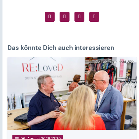
Das könnte Dich auch interessieren
Sohrab Taheri-Sohi, BRK
notes
06
. August 2026 13:20