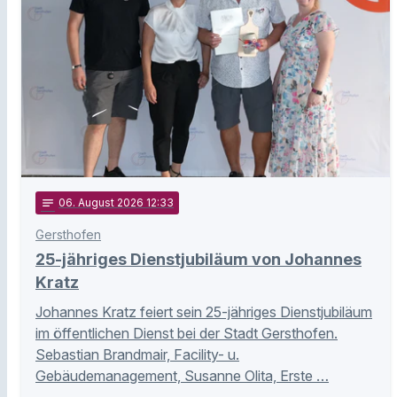
notes
06
. August 2026 12:33
Gersthofen
25-jähriges Dienstjubiläum von Johannes
Kratz
Johannes Kratz feiert sein 25-jähriges Dienstjubiläum
im öffentlichen Dienst bei der Stadt Gersthofen.
Sebastian Brandmair, Facility- u.
Gebäudemanagement, Susanne Olita, Erste …