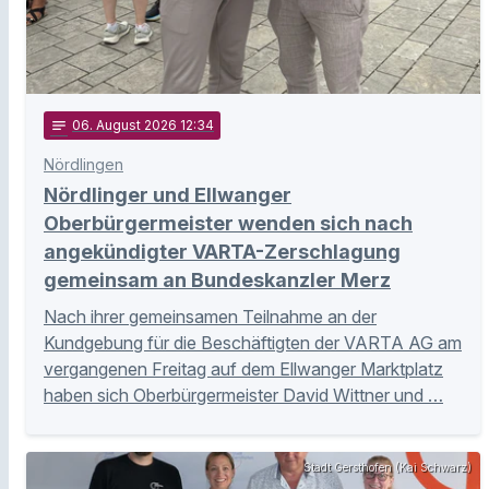
notes
06
. August 2026 12:34
Nördlingen
Nördlinger und Ellwanger
Oberbürgermeister wenden sich nach
angekündigter VARTA-Zerschlagung
gemeinsam an Bundeskanzler Merz
Nach ihrer gemeinsamen Teilnahme an der
Kundgebung für die Beschäftigten der VARTA AG am
vergangenen Freitag auf dem Ellwanger Marktplatz
haben sich Oberbürgermeister David Wittner und …
Stadt Gersthofen (Kai Schwarz)