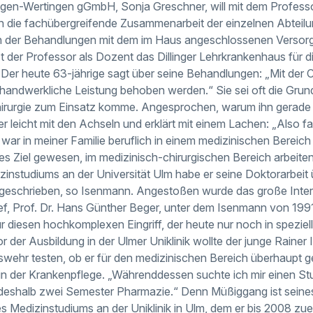
lingen-Wertingen gGmbH, Sonja Greschner, will mit dem Professor
ch die fachübergreifende Zusammenarbeit der einzelnen Abteil
 der Behandlungen mit dem im Haus angeschlossenen Versor
 der Professor als Dozent das Dillinger Lehrkrankenhaus für 
 Der heute 63-jährige sagt über seine Behandlungen: „Mit der C
 handwerkliche Leistung behoben werden.“ Sie sei oft die Grund
irurgie zum Einsatz komme. Angesprochen, warum ihn gerade d
er leicht mit den Achseln und erklärt mit einem Lachen: „Also fam
war in meiner Familie beruflich in einem medizinischen Bereich t
res Ziel gewesen, im medizinisch-chirurgischen Bereich arbeite
instudiums an der Universität Ulm habe er seine Doktorarbeit 
geschrieben, so Isenmann. Angestoßen wurde das große Inter
f, Prof. Dr. Hans Günther Beger, unter dem Isenmann von 1991 
r diesen hochkomplexen Eingriff, der heute nur noch in spezie
r der Ausbildung in der Ulmer Uniklinik wollte der junge Raine
wehr testen, ob er für den medizinischen Bereich überhaupt g
t in der Krankenpflege. „Währenddessen suchte ich mir einen Stu
e deshalb zwei Semester Pharmazie.“ Denn Müßiggang ist sein
s Medizinstudiums an der Uniklinik in Ulm, dem er bis 2008 zue