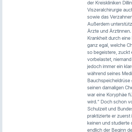
der Kreiskliniken Dil
Viszeralchirurgie au
sowie das Verzahnen
Außerdem unterstützt
Ärzte und Ärztinnen.
Krankheit durch eine
ganz egal, welche Ch
so begeistere, zuckt 
vorbelastet, niemand 
jedoch immer ein kla
während seines Mediz
Bauchspeicheldrüse 
seinen damaligen Che
war eine Koryphäe fü
wird.“ Doch schon vo
Schulzeit und Bundes
praktizierte er zuers
keinen und studiert
endlich der Beginn de