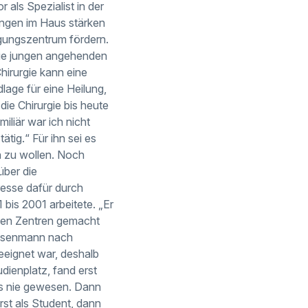
 als Spezialist in der
ungen im Haus stärken
gungszentrum fördern.
die jungen angehenden
hirurgie kann eine
lage für eine Heilung,
ie Chirurgie bis heute
iliär war ich nicht
ätig.“ Für ihn sei es
n zu wollen. Noch
über die
esse dafür durch
bis 2001 arbeitete. „Er
llen Zentren gemacht
r Isenmann nach
eeignet war, deshalb
dienplatz, fand erst
es nie gewesen. Dann
rst als Student, dann