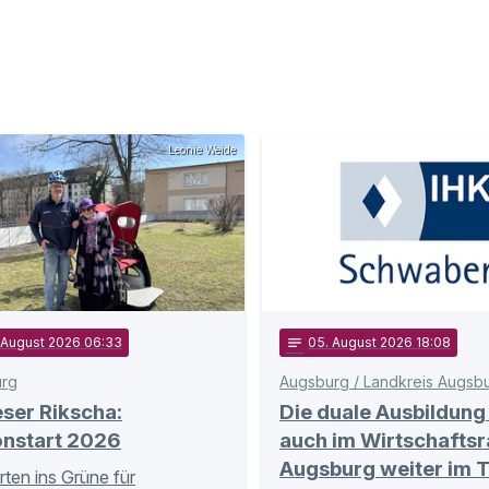
Leonie Weide
. August 2026 06:33
notes
05
. August 2026 18:08
rg
Augsburg / Landkreis Augsb
ser Rikscha:
Die duale Ausbildung 
onstart 2026
auch im Wirtschafts
Augsburg weiter im 
ten ins Grüne für