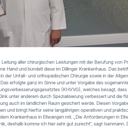
die Leitung aller chirurgischen Leistungen mit der Berufung von 
ne Hand und bündelt diese im Dillinger Krankenhaus. Das betrif
e in der Unfall- und orthopädischen Chirurgie sowie in der Allge
 Das erfolgte ganz im Sinne und unter Vorgabe des sogenannt
ngsverbesserungsgesetztes (KHVVG), welches besagt, dass di
Klink unter anderem durch Spezialisierung verbessert und die 
ung auch im ländlichen Raum gesichert werde. Diesen Vorgaben
und bringt hierfür seine langjährigen operativen und prakti
d dem Krankenhaus in Ellwangen mit. „Die Anforderungen in El
 Klinik, deshalb komme ich hier sehr gut zurecht“, sagt Isenmann.