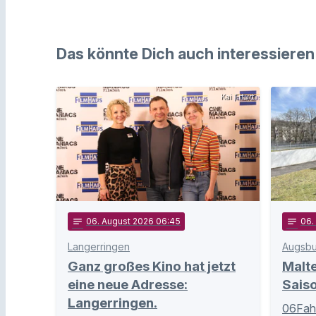
Das könnte Dich auch interessieren
Kai Erfurt
notes
06
. August 2026 06:45
notes
06
Langerringen
Augsbu
Ganz großes Kino hat jetzt
Malte
eine neue Adresse:
Sais
Langerringen.
06Fahr