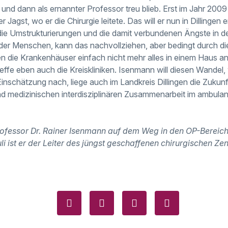
t und dann als ernannter Professor treu blieb. Erst im Jahr 20
Jagst, wo er die Chirurgie leitete. Das will er nun in Dillingen e
ie Umstrukturierungen und die damit verbundenen Ängste in de
der Menschen, kann das nachvollziehen, aber bedingt durch di
 die Krankenhäuser einfach nicht mehr alles in einem Haus a
fe eben auch die Kreiskliniken. Isenmann will diesen Wandel, w
Einschätzung nach, liege auch im Landkreis Dillingen die Zukunf
und medizinischen interdisziplinären Zusammenarbeit im ambulan
ofessor Dr. Rainer Isenmann auf dem Weg in den OP-Bereich 
li ist er der Leiter des jüngst geschaffenen chirurgischen Z