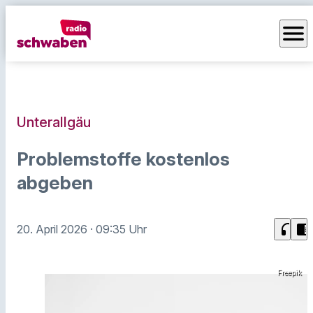
menu
Unterallgäu
Problemstoffe kostenlos
abgeben
headphones
chrome_reader_mode
20. April 2026
· 09:35 Uhr
Freepik