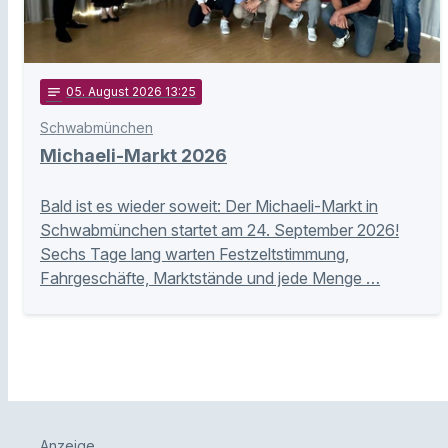
notes
05
. August 2026 13:25
Schwabmünchen
Michaeli-Markt 2026
Bald ist es wieder soweit: Der Michaeli-Markt in
Schwabmünchen startet am 24. September 2026!
Sechs Tage lang warten Festzeltstimmung,
Fahrgeschäfte, Marktstände und jede Menge …
Anzeige