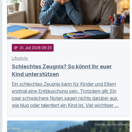
notes
31
. Juli 2026 06:35
Lifestyle
Schlechtes Zeugnis? So könnt ihr euer
Kind unterstützen
Ein schlechtes Zeugnis kann für Kinder und Eltern
erstmal eine Enttäuschung sein. Trotzdem gilt: Ein
paar schwächere Noten sagen nichts darüber aus,
wie klug oder talentiert ein Kind ist. Viel wichtiger …
Die Hauswirtschafterei