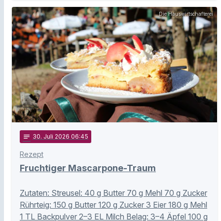
Die Hauswirtschafterei
notes
30
. Juli 2026 06:45
Rezept
Fruchtiger Mascarpone-Traum
Zutaten: Streusel: 40 g Butter 70 g Mehl 70 g Zucker
Rührteig: 150 g Butter 120 g Zucker 3 Eier 180 g Mehl
1 TL Backpulver 2–3 EL Milch Belag: 3–4 Äpfel 100 g