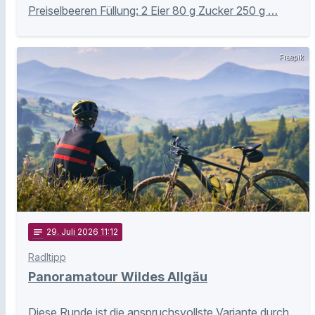
Preiselbeeren Füllung: 2 Eier 80 g Zucker 250 g …
Freepik
notes
29
. Juli 2026 11:12
Radltipp
Panoramatour Wildes Allgäu
Diese Runde ist die anspruchsvollste Variante durch