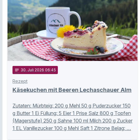
notes
30
. Juli 2026 06:45
Rezept
Käsekuchen mit Beeren Lechaschauer Alm
Zutaten: Mürbteig: 200 g Mehl 50 g Puderzucker 150
g Butter 1 Ei Füllung: 5 Eier 1 Prise Salz 800 g Topfen
(Magerstufe) 250 g Sahne 100 ml Milch 200 g Zucker
1 EL Vanillezucker 100 g Mehl Saft 1 Zitrone Belag: …