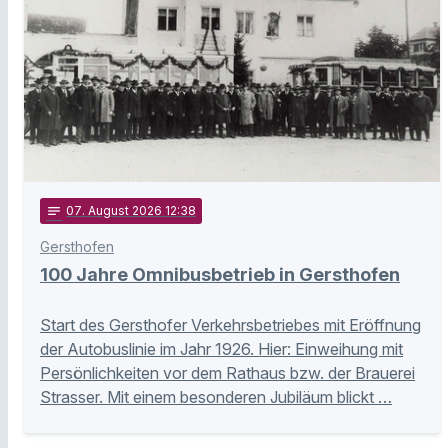
notes
07
. August 2026 12:38
Gersthofen
100 Jahre Omnibusbetrieb in Gersthofen
Start des Gersthofer Verkehrsbetriebes mit Eröffnung
der Autobuslinie im Jahr 1926. Hier: Einweihung mit
Persönlichkeiten vor dem Rathaus bzw. der Brauerei
Strasser. Mit einem besonderen Jubiläum blickt …