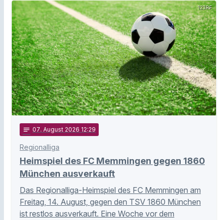
123RF
notes
07
. August 2026 12:29
Regionalliga
Heimspiel des FC Memmingen gegen 1860
München ausverkauft
Das Regionalliga-Heimspiel des FC Memmingen am
Freitag, 14. August, gegen den TSV 1860 München
ist restlos ausverkauft. Eine Woche vor dem