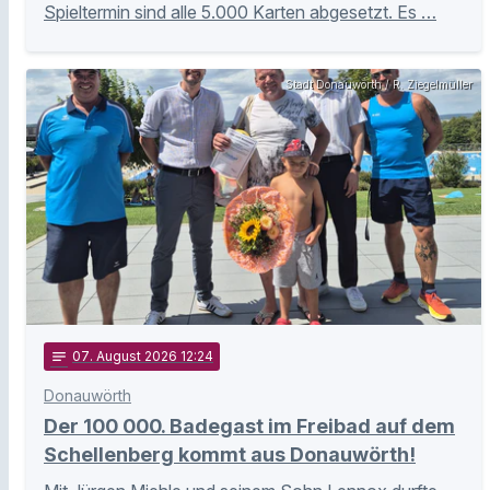
Spieltermin sind alle 5.000 Karten abgesetzt. Es …
Stadt Donauwörth / R. Ziegelmüller
notes
07
. August 2026 12:24
Donauwörth
Der 100 000. Badegast im Freibad auf dem
Schellenberg kommt aus Donauwörth!