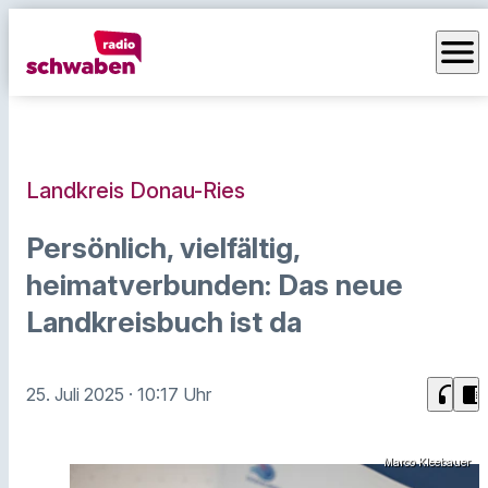
menu
Landkreis Donau-Ries
Persönlich, vielfältig,
heimatverbunden: Das neue
Landkreisbuch ist da
headphones
chrome_reader_mode
25. Juli 2025
· 10:17 Uhr
Marco Kleebauer