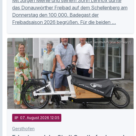
Mit Jürgen Miehle und seinem Sohn Lennox durfte
das Donauwörther Freibad auf dem Schellenberg am
Donnerstag den 100 000. Badegast der
Freibadsaison 2026 begrüßen. Für die beiden …
Stadt Gersthofen (Kai Schwarz)
notes
07
. August 2026 12:05
Gersthofen