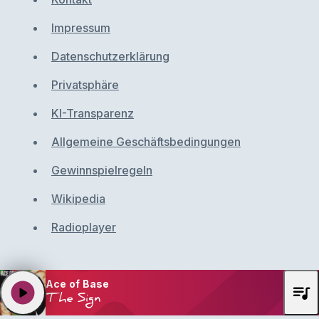
Impressum
Datenschutzerklärung
Privatsphäre
KI-Transparenz
Allgemeine Geschäftsbedingungen
Gewinnspielregeln
Wikipedia
Radioplayer
Ace of Base
queue_music
play_arrow
The Sign