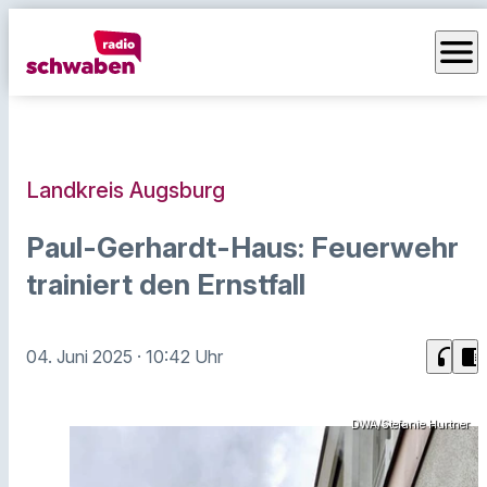
menu
Landkreis Augsburg
Paul-Gerhardt-Haus: Feuerwehr
trainiert den Ernstfall
headphones
chrome_reader_mode
04. Juni 2025
· 10:42 Uhr
DWA/Stefanie Hurtner