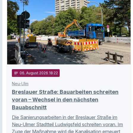
notes
06
. August 2026 18:22
Neu-Ulm
Breslauer Straße: Bauarbeiten schreiten
voran – Wechsel in den nächsten
Bauabschnitt
Die Sanierungsarbeiten in der Breslauer Straße im
Neu-Ulmer Stadtteil Ludwigsfeld schreiten voran. Im
Zuge der Maßnahme wird die Kanalisation erneuert,