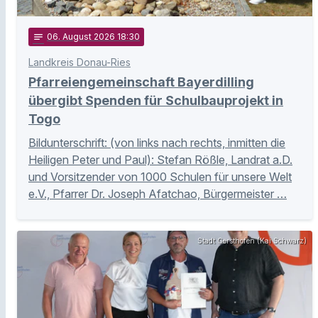
notes
06
. August 2026 18:30
Landkreis Donau-Ries
Pfarreiengemeinschaft Bayerdilling
übergibt Spenden für Schulbauprojekt in
Togo
Bildunterschrift: (von links nach rechts, inmitten die
Heiligen Peter und Paul): Stefan Rößle, Landrat a.D.
und Vorsitzender von 1000 Schulen für unsere Welt
e.V., Pfarrer Dr. Joseph Afatchao, Bürgermeister …
Stadt Gersthofen (Kai Schwarz)