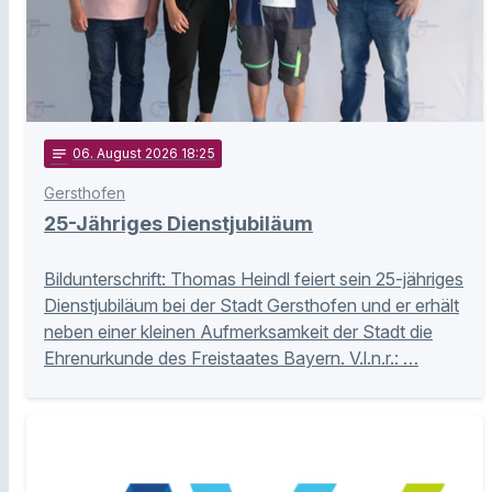
notes
06
. August 2026 18:25
Gersthofen
25-Jähriges Dienstjubiläum
Bildunterschrift: Thomas Heindl feiert sein 25-jähriges
Dienstjubiläum bei der Stadt Gersthofen und er erhält
neben einer kleinen Aufmerksamkeit der Stadt die
Ehrenurkunde des Freistaates Bayern. V.l.n.r.: …