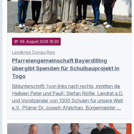
notes
06
. August 2026 18:30
Landkreis Donau-Ries
Pfarreiengemeinschaft Bayerdilling
übergibt Spenden für Schulbauprojekt in
Togo
Bildunterschrift: (von links nach rechts, inmitten die
Heiligen Peter und Paul): Stefan Rößle, Landrat a.D.
und Vorsitzender von 1000 Schulen für unsere Welt
e.V., Pfarrer Dr. Joseph Afatchao, Bürgermeister …
Stadt Gersthofen (Kai Schwarz)