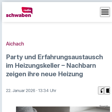
menu
Aichach
Party und Erfahrungsaustausch
im Heizungskeller – Nachbarn
zeigen ihre neue Heizung
headphones
chrome_reader_mode
22. Januar 2026
· 13:34 Uhr
Freepik