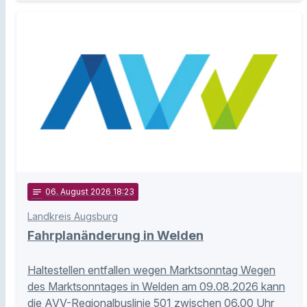
notes
06
. August 2026 18:23
Landkreis Augsburg
Fahrplanänderung in Welden
Haltestellen entfallen wegen Marktsonntag Wegen
des Marktsonntages in Welden am 09.08.2026 kann
die AVV-Regionalbuslinie 501 zwischen 06.00 Uhr