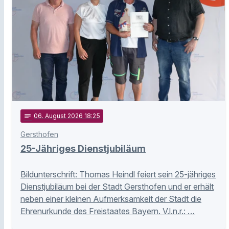
notes
06
. August 2026 18:25
Gersthofen
25-Jähriges Dienstjubiläum
Bildunterschrift: Thomas Heindl feiert sein 25-jähriges
Dienstjubiläum bei der Stadt Gersthofen und er erhält
neben einer kleinen Aufmerksamkeit der Stadt die
Ehrenurkunde des Freistaates Bayern. V.l.n.r.: …