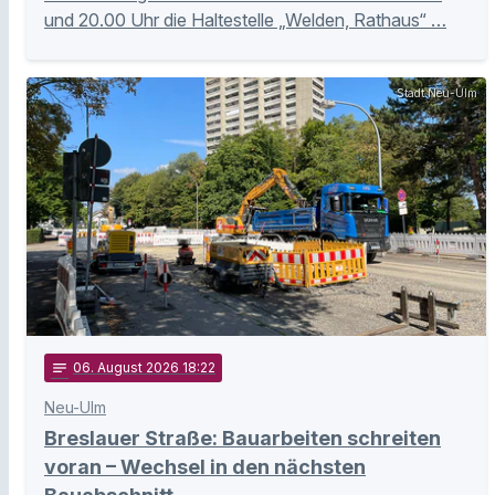
und 20.00 Uhr die Haltestelle „Welden, Rathaus“ …
Stadt Neu-Ulm
notes
06
. August 2026 18:22
Neu-Ulm
Breslauer Straße: Bauarbeiten schreiten
voran – Wechsel in den nächsten