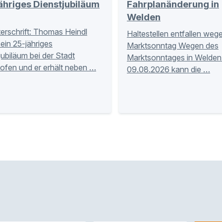
hriges Dienstjubiläum
Fahrplanänderung in
Welden
terschrift: Thomas Heindl
Haltestellen entfallen weg
sein 25-jähriges
Marktsonntag Wegen des
jubiläum bei der Stadt
Marktsonntages in Welde
ofen und er erhält neben …
09.08.2026 kann die …