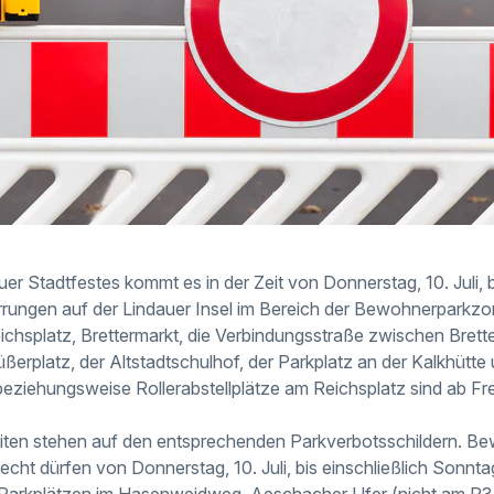
r Stadtfestes kommt es in der Zeit von Donnerstag, 10. Juli, bi
rrungen auf der Lindauer Insel im Bereich der Bewohnerparkzo
eichsplatz, Brettermarkt, die Verbindungsstraße zwischen Bret
üßerplatz, der Altstadtschulhof, der Parkplatz an der Kalkhütte
ziehungsweise Rollerabstellplätze am Reichsplatz sind ab Freita
iten stehen auf den entsprechenden Parkverbotsschildern. B
echt dürfen von Donnerstag, 10. Juli, bis einschließlich Sonntag
 Parkplätzen im Hasenweidweg, Aeschacher Ufer (nicht am P3 