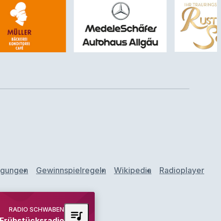
ngungen
Gewinnspielregeln
Wikipedia
Radioplayer
RADIO SCHWABEN
queue_music
rühstücksradio