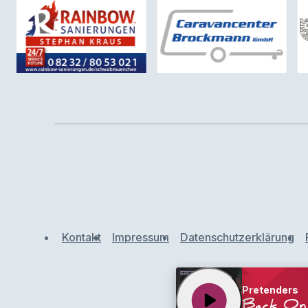
Kontakt
Impressum
Datenschutzerklärung
Pretenders
play_arrow
Back On 