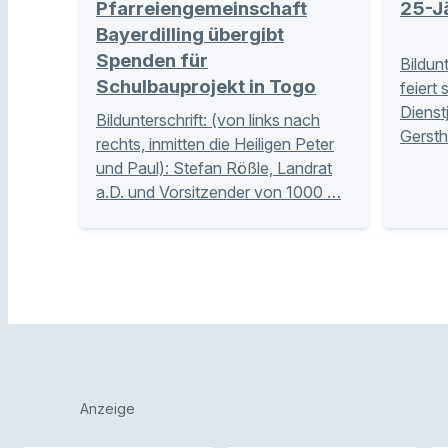
Pfarreiengemeinschaft
25-Jä
Bayerdilling übergibt
Spenden für
Bildun
Schulbauprojekt in Togo
feiert 
Dienst
Bildunterschrift: (von links nach
Gersth
rechts, inmitten die Heiligen Peter
und Paul): Stefan Rößle, Landrat
a.D. und Vorsitzender von 1000 …
Anzeige