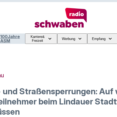
100Jahre
Karriere&
Werbung
Empfang
ASM
Freizeit
au
- und Straßensperrungen: Auf
eilnehmer beim Lindauer Stadt
üssen