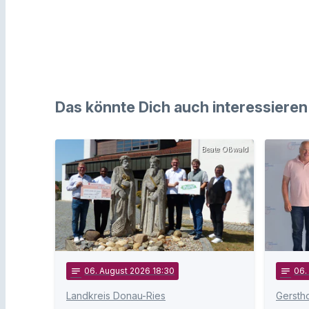
Das könnte Dich auch interessieren
Beate Oßwald
notes
06
. August 2026 18:30
notes
06
.
Landkreis Donau-Ries
Gersth