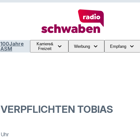
100Jahre
Karriere&
Werbung
Empfang
ASM
Freizeit
 VERPFLICHTEN TOBIAS
1 Uhr