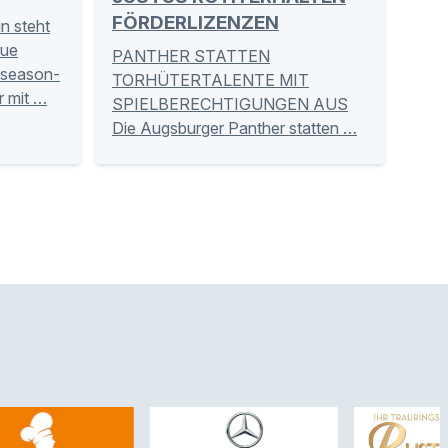
FÖRDERLIZENZEN
un steht
eue
PANTHER STATTEN
eseason-
TORHÜTERTALENTE MIT
r mit …
SPIELBERECHTIGUNGEN AUS
Die Augsburger Panther statten …