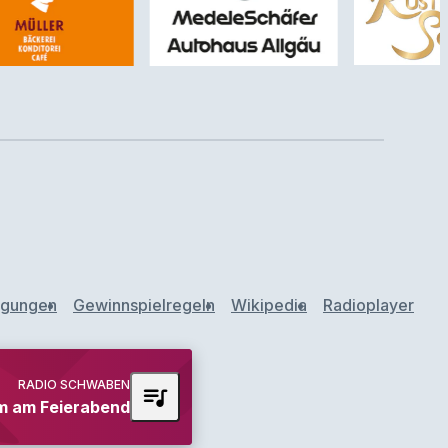
ngungen
Gewinnspielregeln
Wikipedia
Radioplayer
RADIO SCHWABEN
queue_music
 am Feierabend