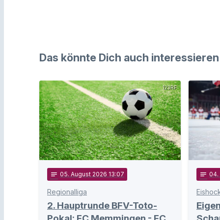
Das könnte Dich auch interessieren
123RF
notes
05
. August 2026 13:07
notes
04
.
Regionalliga
Eishoc
2. Hauptrunde BFV-Toto-
Eige
Pokal: FC Memmingen - FC
Schan