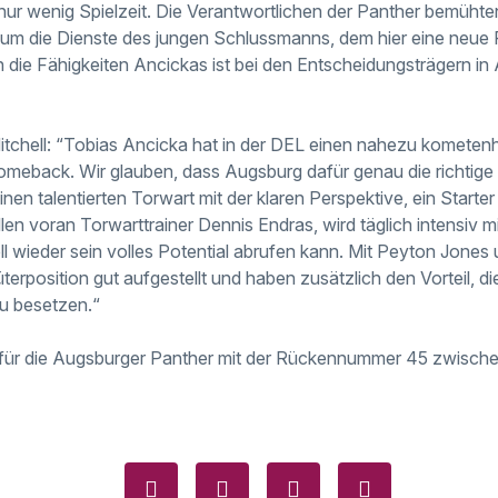
 nur wenig Spielzeit. Die Verantwortlichen der Panther bemühte
iv um die Dienste des jungen Schlussmanns, dem hier eine neue 
 die Fähigkeiten Ancickas ist bei den Entscheidungsträgern in
Mitchell: “Tobias Ancicka hat in der DEL einen nahezu kometenh
Comeback. Wir glauben, dass Augsburg dafür genau die richtige
nen talentierten Torwart mit der klaren Perspektive, ein Starter 
len voran Torwarttrainer Dennis Endras, wird täglich intensiv m
ell wieder sein volles Potential abrufen kann. Mit Peyton Jone
üterposition gut aufgestellt und haben zusätzlich den Vorteil, 
zu besetzen.“
 für die Augsburger Panther mit der Rückennummer 45 zwische