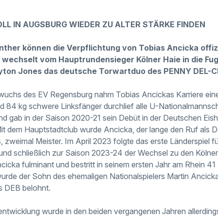
OLL IN AUGSBURG WIEDER ZU ALTER STÄRKE FINDEN
ther können die Verpflichtung von Tobias Ancicka offizi
 wechselt vom Hauptrundensieger Kölner Haie in die Fug
Peyton Jones das deutsche Torwartduo des PENNY DEL-C
wuchs des EV Regensburg nahm Tobias Ancickas Karriere eine
d 84 kg schwere Linksfänger durchlief alle U-Nationalmanns
 gab in der Saison 2020-21 sein Debüt in der Deutschen Eish
 Mit dem Hauptstadtclub wurde Ancicka, der lange den Ruf als 
 zweimal Meister. Im April 2023 folgte das erste Länderspiel fü
nd schließlich zur Saison 2023-24 der Wechsel zu den Kölner
icka fulminant und bestritt in seinem ersten Jahr am Rhein 41 
h wurde der Sohn des ehemaligen Nationalspielers Martin Ancick
 DEB belohnt.
rentwicklung wurde in den beiden vergangenen Jahren allerdin