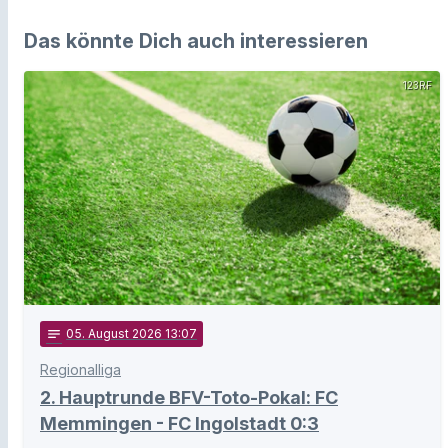
Das könnte Dich auch interessieren
123RF
notes
05
. August 2026 13:07
Regionalliga
2. Hauptrunde BFV-Toto-Pokal: FC
Memmingen - FC Ingolstadt 0:3