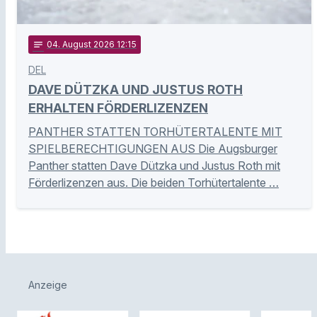
notes
04
. August 2026 12:15
DEL
DAVE DÜTZKA UND JUSTUS ROTH
ERHALTEN FÖRDERLIZENZEN
PANTHER STATTEN TORHÜTERTALENTE MIT
SPIELBERECHTIGUNGEN AUS Die Augsburger
Panther statten Dave Dützka und Justus Roth mit
Förderlizenzen aus. Die beiden Torhütertalente …
Anzeige