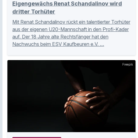
Eigengewächs Renat Schandalinov wird
dritter Torhüter
Mit Renat Schandalinov rückt ein talentierter Torhüter
aus der eigenen U20-Mannschaft in den Profi-Kader
auf. Der 18 Jahre alte Rechtsfänger hat den
Nachwuchs beim ESV Kaufbeuren e.V. …
Freepik