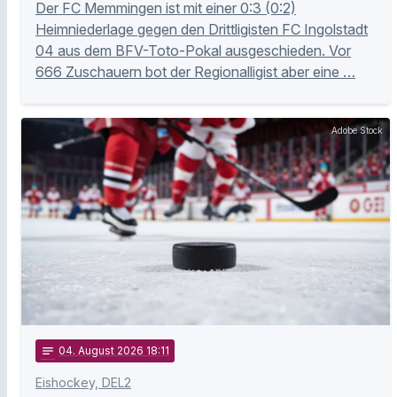
Der FC Memmingen ist mit einer 0:3 (0:2)
Heimniederlage gegen den Drittligisten FC Ingolstadt
04 aus dem BFV-Toto-Pokal ausgeschieden. Vor
666 Zuschauern bot der Regionalligist aber eine …
Adobe Stock
notes
04
. August 2026 18:11
Eishockey, DEL2