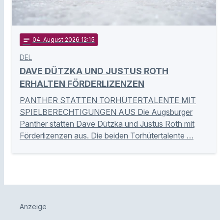
notes
04
. August 2026 12:15
DEL
DAVE DÜTZKA UND JUSTUS ROTH
ERHALTEN FÖRDERLIZENZEN
PANTHER STATTEN TORHÜTERTALENTE MIT
SPIELBERECHTIGUNGEN AUS Die Augsburger
Panther statten Dave Dützka und Justus Roth mit
Förderlizenzen aus. Die beiden Torhütertalente …
Anzeige