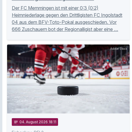
Der FC Memmingen ist mit einer 0:3 (0:2)
Heimniederlage gegen den Drittligisten FC Ingolstadt
04 aus dem BFV-Toto-Pokal ausgeschieden. Vor
666 Zuschauern bot der Regionalligist aber eine …
Adobe Stock
notes
04
. August 2026 18:11