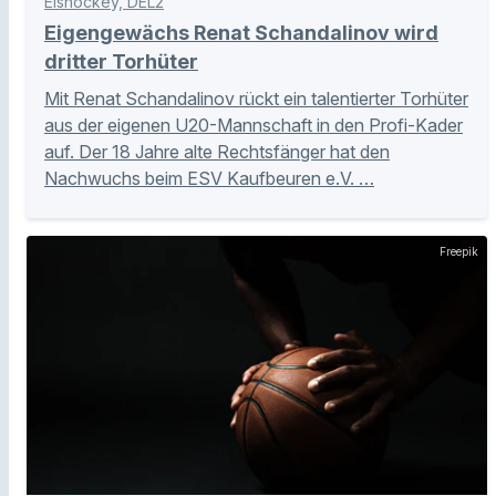
Eishockey, DEL2
Eigengewächs Renat Schandalinov wird
dritter Torhüter
Mit Renat Schandalinov rückt ein talentierter Torhüter
aus der eigenen U20-Mannschaft in den Profi-Kader
auf. Der 18 Jahre alte Rechtsfänger hat den
Nachwuchs beim ESV Kaufbeuren e.V. …
Freepik