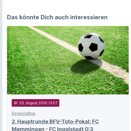
Das könnte Dich auch interessieren
123RF
notes
05
. August 2026 13:07
Regionalliga
2. Hauptrunde BFV-Toto-Pokal: FC
Memmingen - FC Ingolstadt 0:3