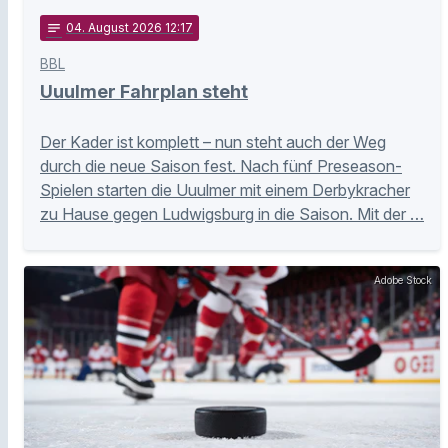
notes
04
. August 2026 12:17
BBL
Uuulmer Fahrplan steht
Der Kader ist komplett – nun steht auch der Weg
durch die neue Saison fest. Nach fünf Preseason-
Spielen starten die Uuulmer mit einem Derbykracher
zu Hause gegen Ludwigsburg in die Saison. Mit der …
Adobe Stock