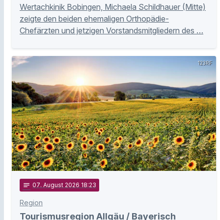
Wertachkinik Bobingen, Michaela Schildhauer (Mitte)
zeigte den beiden ehemaligen Orthopädie-
Chefärzten und jetzigen Vorstandsmitgliedern des …
123RF
notes
07
. August 2026 18:23
Region
Tourismusregion Allgäu / Bayerisch