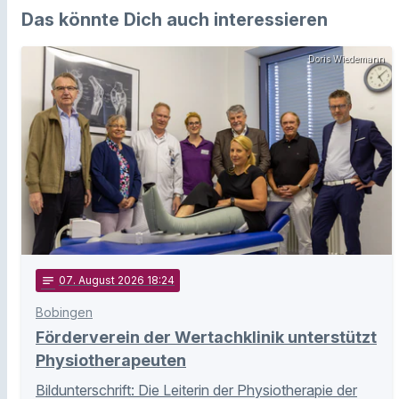
Das könnte Dich auch interessieren
Doris Wiedemann
notes
07
. August 2026 18:24
Bobingen
Förderverein der Wertachklinik unterstützt
Physiotherapeuten
Bildunterschrift: Die Leiterin der Physiotherapie der