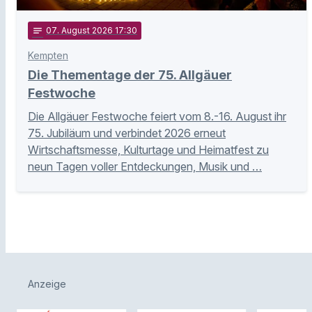
notes
07
. August 2026 17:30
Kempten
Die Thementage der 75. Allgäuer
Festwoche
Die Allgäuer Festwoche feiert vom 8.-16. August ihr
75. Jubiläum und verbindet 2026 erneut
Wirtschaftsmesse, Kulturtage und Heimatfest zu
neun Tagen voller Entdeckungen, Musik und …
Anzeige