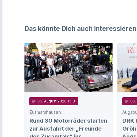
Das könnte Dich auch interessieren
Bernhard Uhl
notes
06
. August 2026 15:31
notes
06
.
Zusmarshausen
Augsbu
Rund 30 Motorräder starten
DRK 
zur Ausfahrt der „Freunde
Gröh
des Zusamtals“ ins
Augs