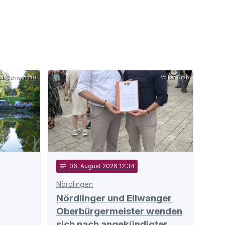
adt Schwangau
Volker Grab
notes
06
. August 2026 12:34
Nördlingen
Nördlinger und Ellwanger
Oberbürgermeister wenden
sich nach angekündigter