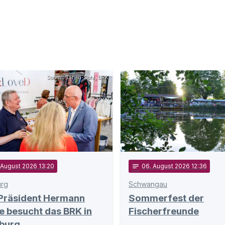
Sohrab Taheri-Sohi, BRK
St
 August 2026 13:20
notes
06
. August 2026 12:36
rg
Schwangau
Präsident Hermann
Sommerfest der
e besucht das BRK in
Fischerfreunde
burg