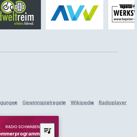
ngungen
Gewinnspielregeln
Wikipedia
Radioplayer
RADIO SCHWABEN
queue_music
ommerprogramm