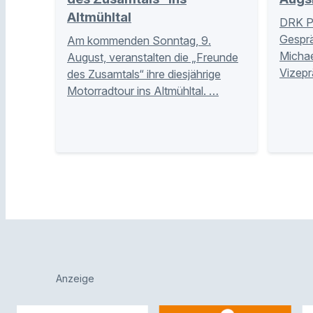
Altmühltal
DRK P
Gesprä
Am kommenden Sonntag, 9.
Michae
August, veranstalten die „Freunde
Vizepr
des Zusamtals“ ihre diesjährige
Motorradtour ins Altmühltal. …
Anzeige