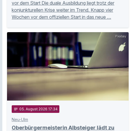
vor dem Start Die duale Ausbildung liegt trotz der
konjunkturellen Krise weiter im Trend. Knapp vier
Wochen vor dem offiziellen Start in das neue …
Pixabay
notes
05
. August 2026 17:34
Neu-Ulm
Oberbürgermeisterin Albsteiger lädt zu