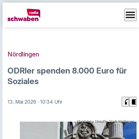
menu
Nördlingen
ODRler spenden 8.000 Euro für
Soziales
headphones
chrome_reader_mode
13. Mai 2026
· 10:34 Uhr
Magdalena Stimpfle, Stadt Nördlingen