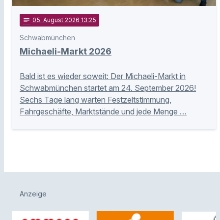
notes
05
. August 2026 13:25
Schwabmünchen
Michaeli-Markt 2026
Bald ist es wieder soweit: Der Michaeli-Markt in
Schwabmünchen startet am 24. September 2026!
Sechs Tage lang warten Festzeltstimmung,
Fahrgeschäfte, Marktstände und jede Menge …
Anzeige