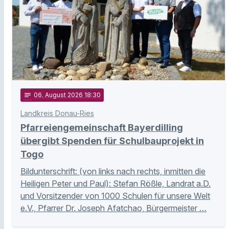
notes
06
. August 2026 18:30
Landkreis Donau-Ries
Pfarreiengemeinschaft Bayerdilling
übergibt Spenden für Schulbauprojekt in
Togo
Bildunterschrift: (von links nach rechts, inmitten die
Heiligen Peter und Paul): Stefan Rößle, Landrat a.D.
und Vorsitzender von 1000 Schulen für unsere Welt
e.V., Pfarrer Dr. Joseph Afatchao, Bürgermeister …