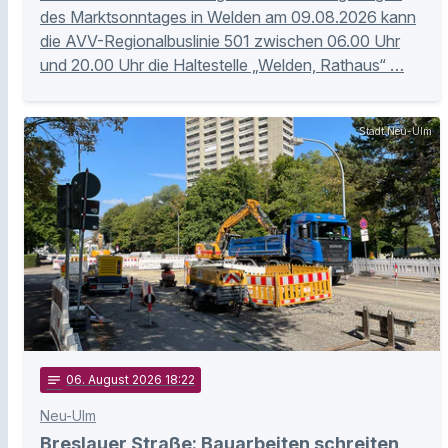
des Marktsonntages in Welden am 09.08.2026 kann
die AVV-Regionalbuslinie 501 zwischen 06.00 Uhr
und 20.00 Uhr die Haltestelle „Welden, Rathaus“ …
Stadt Neu-Ulm
notes
06
. August 2026 18:22
Neu-Ulm
Breslauer Straße: Bauarbeiten schreiten