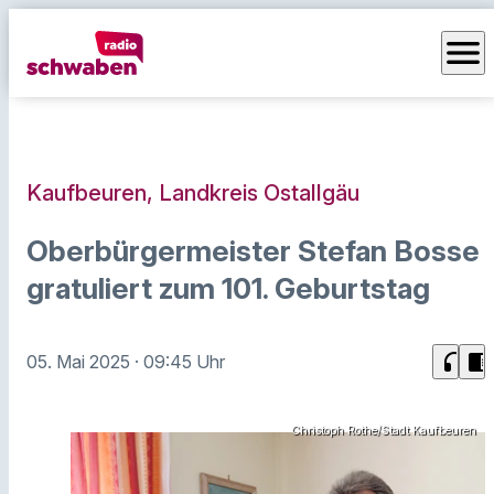
menu
Kaufbeuren, Landkreis Ostallgäu
Oberbürgermeister Stefan Bosse
gratuliert zum 101. Geburtstag
headphones
chrome_reader_mode
05. Mai 2025
· 09:45 Uhr
Christoph Rothe/Stadt Kaufbeuren