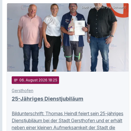
Stadt Gersthofen (Kai Schwarz)
notes
06
. August 2026 18:25
Gersthofen
25-Jähriges Dienstjubiläum
Bildunterschrift: Thomas Heindl feiert sein 25-jähriges
Dienstjubiläum bei der Stadt Gersthofen und er erhält
neben einer kleinen Aufmerksamkeit der Stadt die