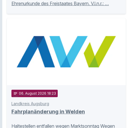
Ehrenurkunde des Freistaates Bayern. V.l.n.r.: …
notes
06
. August 2026 18:23
Landkreis Augsburg
Fahrplanänderung in Welden
Haltestellen entfallen wegen Marktsonntag Wegen