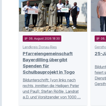
notes
06
. August 2026 18:30
notes
06
.
Landkreis Donau-Ries
Gersth
Pfarreiengemeinschaft
25-Jä
Bayerdilling übergibt
Spenden für
Bildun
Schulbauprojekt in Togo
feiert 
Dienst
Bildunterschrift: (von links nach
Gersth
rechts, inmitten die Heiligen Peter
und Paul): Stefan Rößle, Landrat
a.D. und Vorsitzender von 1000 …