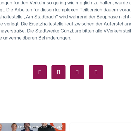
ungen für den Verkehr so gering wie möglich zu halten, wurde 
egt. Die Arbeiten für diesen komplexen Teilbereich dauern vora
Bushaltestelle „Am Stadtbach“ wird während der Bauphase nicht
e verlegt. Die Ersatzhaltestelle liegt zwischen der Auferstehu
ayerstraße. Die Stadtwerke Günzburg bitten alle VVerkehrst
die unvermeidbaren Behinderungen.
Stadt Gersthofen (Kai Schwarz)