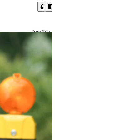
headphones
chrome_reader_mode
Adobe Stock