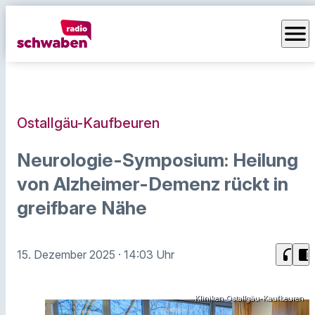
menu
Ostallgäu-Kaufbeuren
Neurologie-Symposium: Heilung
von Alzheimer-Demenz rückt in
greifbare Nähe
headphones
chrome_reader_mode
15. Dezember 2025
· 14:03 Uhr
Kliniken Ostallgäu-Kaufbeuren