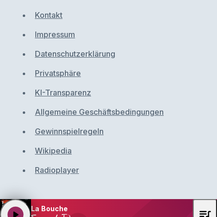
Kontakt
Impressum
Datenschutzerklärung
Privatsphäre
KI-Transparenz
Allgemeine Geschäftsbedingungen
Gewinnspielregeln
Wikipedia
Radioplayer
La Bouche
queue_music
play_arrow