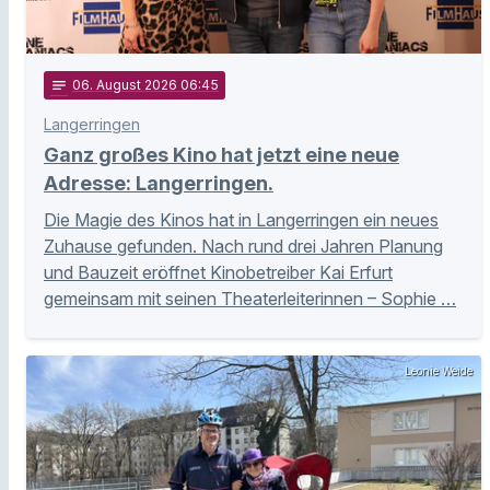
notes
06
. August 2026 06:45
Langerringen
Ganz großes Kino hat jetzt eine neue
Adresse: Langerringen.
Die Magie des Kinos hat in Langerringen ein neues
Zuhause gefunden. Nach rund drei Jahren Planung
und Bauzeit eröffnet Kinobetreiber Kai Erfurt
gemeinsam mit seinen Theaterleiterinnen – Sophie …
Leonie Weide