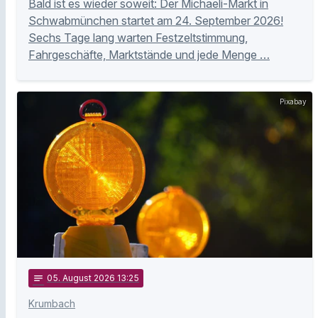
Bald ist es wieder soweit: Der Michaeli-Markt in
Schwabmünchen startet am 24. September 2026!
Sechs Tage lang warten Festzeltstimmung,
Fahrgeschäfte, Marktstände und jede Menge …
Pixabay
notes
05
. August 2026 13:25
Krumbach