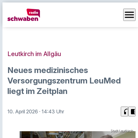
menu
Leutkirch im Allgäu
Neues medizinisches
Versorgungszentrum LeuMed
liegt im Zeitplan
headphones
chrome_reader_mode
10. April 2026
· 14:43 Uhr
Stadt Leutkirch