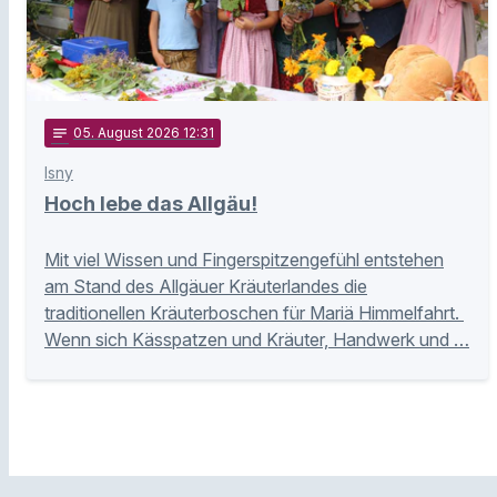
notes
05
. August 2026 12:31
Isny
Hoch lebe das Allgäu!
Mit viel Wissen und Fingerspitzengefühl entstehen
am Stand des Allgäuer Kräuterlandes die
traditionellen Kräuterboschen für Mariä Himmelfahrt.
Wenn sich Kässpatzen und Kräuter, Handwerk und …