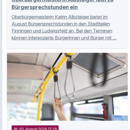
Bürgersprechstunden ein
Oberbürgermeisterin Katrin Albsteiger bietet im
August Bürgersprechstunden in den Stadtteilen
Finningen und Ludwigsfeld an. Bei den Terminen
können interessierte Bürgerinnen und Bürger mit …
Freepik
notes
05
. August 2026 17:29