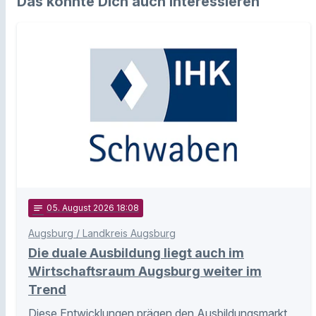
Das könnte Dich auch interessieren
notes
05
. August 2026 18:08
Augsburg / Landkreis Augsburg
Die duale Ausbildung liegt auch im
Wirtschaftsraum Augsburg weiter im
Trend
Diese Entwicklungen prägen den Ausbildungsmarkt