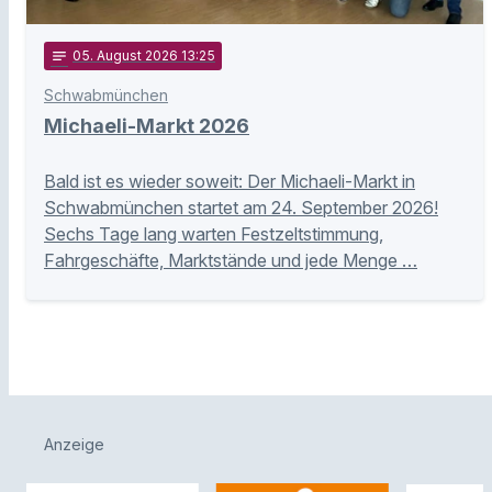
notes
05
. August 2026 13:25
Schwabmünchen
Michaeli-Markt 2026
Bald ist es wieder soweit: Der Michaeli-Markt in
Schwabmünchen startet am 24. September 2026!
Sechs Tage lang warten Festzeltstimmung,
Fahrgeschäfte, Marktstände und jede Menge …
Anzeige