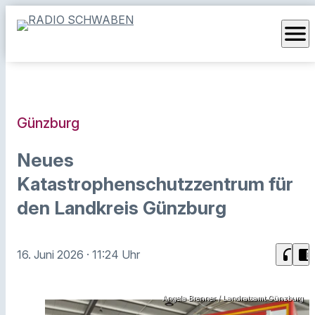
menu
Günzburg
Neues
Katastrophenschutzzentrum für
den Landkreis Günzburg
headphones
chrome_reader_mode
16. Juni 2026
· 11:24 Uhr
Angela Brenner / Landratsamt Günzburg