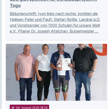
Togo
Bildunterschrift: (von links nach rechts, inmitten die
Heiligen Peter und Paul): Stefan Rößle, Landrat a.D.
und Vorsitzender von 1000 Schulen für unsere Welt
e.V., Pfarrer Dr. Joseph Afatchao, Bürgermeister …
Stadt Gersthofen (Kai Schwarz)
notes
06
. August 2026 18:25