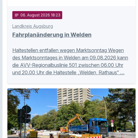
notes
06
. August 2026 18:23
Landkreis Augsburg
Fahrplanänderung in Welden
Haltestellen entfallen wegen Marktsonntag Wegen
des Marktsonntages in Welden am 09.08.2026 kann
die AVV-Regionalbuslinie 501 zwischen 06.00 Uhr
und 20.00 Uhr die Haltestelle „Welden, Rathaus“ …
Stadt Neu-Ulm