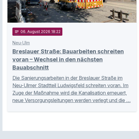
notes
06
. August 2026 18:22
Neu-Ulm
Breslauer Straße: Bauarbeiten schreiten
voran – Wechsel in den nächsten
Bauabschnitt
Die Sanierungsarbeiten in der Breslauer Straße im
Neu-Ulmer Stadtteil Ludwigsfeld schreiten voran. Im
Zuge der Maßnahme wird die Kanalisation erneuert,
neue Versorgungsleitungen werden verlegt und die …