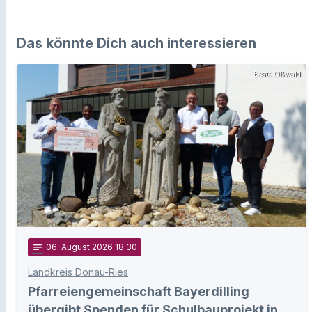
Das könnte Dich auch interessieren
Beate Oßwald
notes
06
. August 2026 18:30
Landkreis Donau-Ries
Pfarreiengemeinschaft Bayerdilling
übergibt Spenden für Schulbauprojekt in