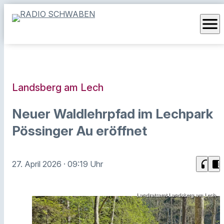
menu
Landsberg am Lech
Neuer Waldlehrpfad im Lechpark
Pössinger Au eröffnet
headphones
chrome_reader_mode
27. April 2026
· 09:19 Uhr
Landratsamt Landsberg am Lech