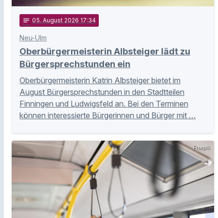
notes
05
. August 2026 17:34
Neu-Ulm
Oberbürgermeisterin Albsteiger lädt zu
Bürgersprechstunden ein
Oberbürgermeisterin Katrin Albsteiger bietet im
August Bürgersprechstunden in den Stadtteilen
Finningen und Ludwigsfeld an. Bei den Terminen
können interessierte Bürgerinnen und Bürger mit …
Freepik