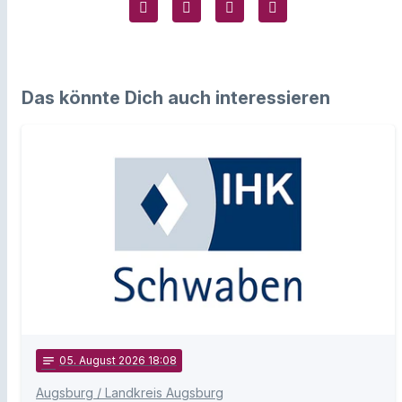
Das könnte Dich auch interessieren
notes
05
. August 2026 18:08
Augsburg / Landkreis Augsburg