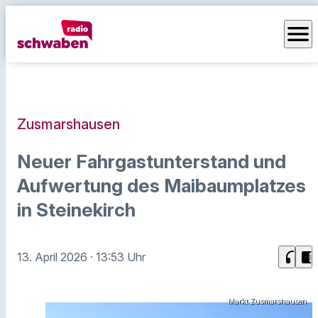
menu
Zusmarshausen
Neuer Fahrgastunterstand und
Aufwertung des Maibaumplatzes
in Steinekirch
headphones
chrome_reader_mode
13. April 2026
· 13:53 Uhr
Markt Zusmarshausen