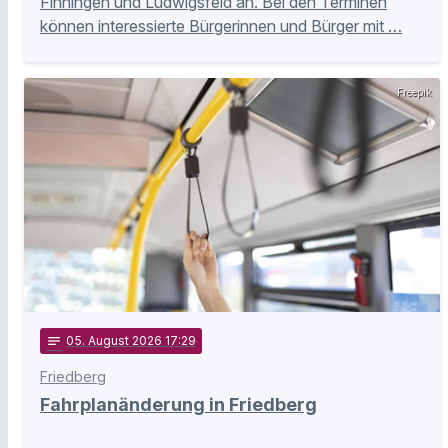
Finningen und Ludwigsfeld an. Bei den Terminen
können interessierte Bürgerinnen und Bürger mit …
Freepik
notes
05
. August 2026 17:29
Friedberg
Fahrplanänderung in Friedberg