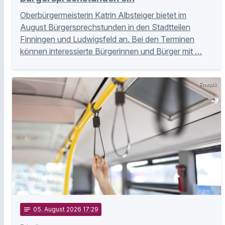
Oberbürgermeisterin Katrin Albsteiger bietet im
August Bürgersprechstunden in den Stadtteilen
Finningen und Ludwigsfeld an. Bei den Terminen
können interessierte Bürgerinnen und Bürger mit …
Freepik
notes
05
. August 2026 17:29