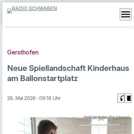
menu
Gersthofen
Neue Spiellandschaft Kinderhaus
am Ballonstartplatz
headphones
chrome_reader_mode
28. Mai 2026
· 09:16 Uhr
Stadt Gersthofen (Kai Schwarz)