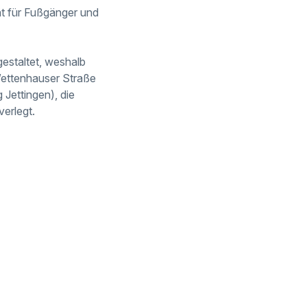
ät für Fußgänger und
estaltet, weshalb
 Wettenhauser Straße
 Jettingen), die
erlegt.