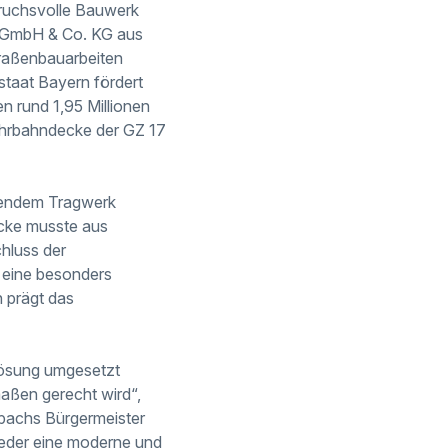
pruchsvolle Bauwerk
u GmbH & Co. KG aus
raßenbauarbeiten
staat Bayern fördert
n rund 1,95 Millionen
Fahrbahndecke der GZ 17
gendem Tragwerk
ücke musste aus
hluss der
 eine besonders
 prägt das
Lösung umgesetzt
aßen gerecht wird“,
ppachs Bürgermeister
ieder eine moderne und