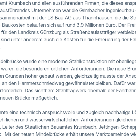
amt Krumbach und allen ausführenden Firmen, die dieses ans
Bauausführendes Unternehmen war die Grimbacher Ingenieurba
sammenarbeit mit der LS Bau AG aus Thannhausen, die die St
Baukosten belaufen sich auf rund 3,9 Millionen Euro. Der Frei
 für den Landkreis Günzburg als Straßenbaulastträger verbleibe
n sind unter anderem auch die Kosten für die Erneuerung der 
.
delbrücke wurde eine moderne Stahlkonstruktion mit obenlie
r waren die besonderen örtlichen Anforderungen. Die neue Br
en Gründen höher gebaut werden, gleichzeitig musste der Ansc
 an den Hammerschmiedweg gewährleistet bleiben. Dafür war
forderlich. Das sichtbare Stahltragwerk oberhalb der Fahrbahn
r neuen Brücke maßgeblich.
nte eine technisch anspruchsvolle und zugleich nachhaltige 
ehrlichen und wasserwirtschaftlichen Anforderungen gleicherm
s, Leiter des Staatlichen Bauamtes Krumbach. Jettingen-Sche
: „Mit der neuen Mindelbrücke erhält unsere Marktgemeinde w