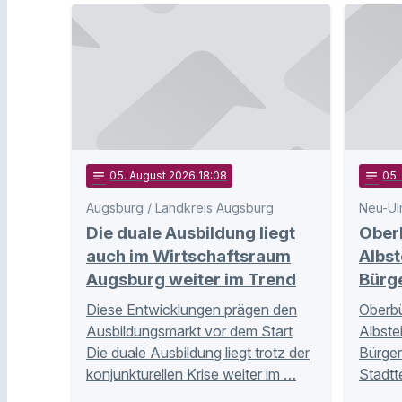
notes
05
. August 2026 18:08
notes
05
Augsburg / Landkreis Augsburg
Neu-Ul
Die duale Ausbildung liegt
Ober
auch im Wirtschaftsraum
Albst
Augsburg weiter im Trend
Bürg
Diese Entwicklungen prägen den
Oberbü
Ausbildungsmarkt vor dem Start
Albste
Die duale Ausbildung liegt trotz der
Bürger
konjunkturellen Krise weiter im …
Stadtt