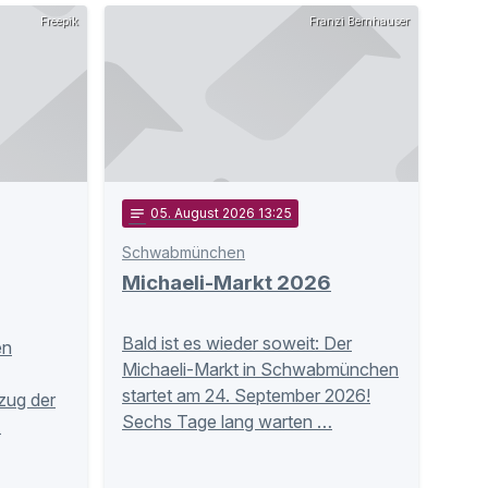
Freepik
Franzi Bernhauser
notes
05
. August 2026 13:25
Schwabmünchen
Michaeli-Markt 2026
Bald ist es wieder soweit: Der
en
Michaeli-Markt in Schwabmünchen
startet am 24. September 2026!
zug der
Sechs Tage lang warten …
…