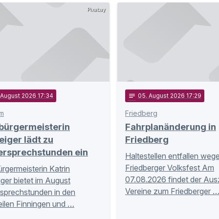
Pixabay
. August 2026 17:34
notes
05
. August 2026 17:29
m
Friedberg
bürgermeisterin
Fahrplanänderung in
eiger lädt zu
Friedberg
ersprechstunden ein
Haltestellen entfallen weg
Friedberger Volksfest Am
rgermeisterin Katrin
07.08.2026 findet der Aus
iger bietet im August
Vereine zum Friedberger 
sprechstunden in den
eilen Finningen und …