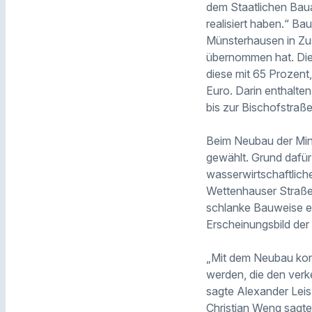
dem Staatlichen Bau
realisiert haben.“ 
Münsterhausen in Zu
übernommen hat. Die 
diese mit 65 Prozent,
Euro. Darin enthalte
bis zur Bischofstraße
Beim Neubau der Min
gewählt. Grund dafü
wasserwirtschaftlich
Wettenhauser Straße
schlanke Bauweise er
Erscheinungsbild de
„Mit dem Neubau kon
werden, die den verk
sagte Alexander Lei
Christian Weng sagte