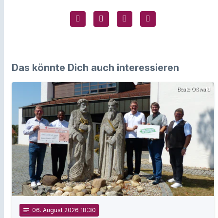
Das könnte Dich auch interessieren
Beate Oßwald
notes
06
. August 2026 18:30