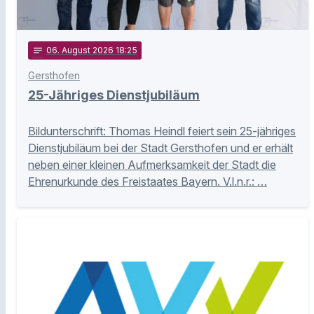
notes
06
. August 2026 18:25
Gersthofen
25-Jähriges Dienstjubiläum
Bildunterschrift: Thomas Heindl feiert sein 25-jähriges
Dienstjubiläum bei der Stadt Gersthofen und er erhält
neben einer kleinen Aufmerksamkeit der Stadt die
Ehrenurkunde des Freistaates Bayern. V.l.n.r.: …