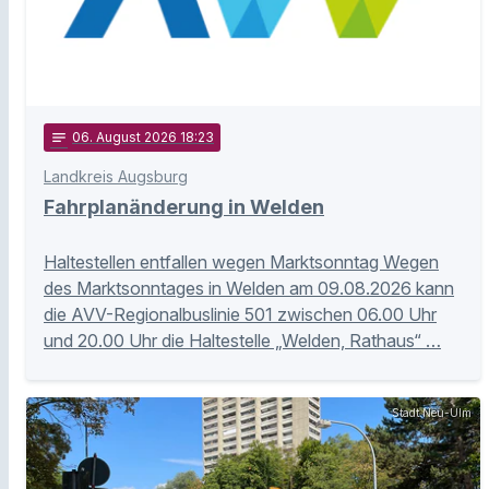
notes
06
. August 2026 18:23
Landkreis Augsburg
Fahrplanänderung in Welden
Haltestellen entfallen wegen Marktsonntag Wegen
des Marktsonntages in Welden am 09.08.2026 kann
die AVV-Regionalbuslinie 501 zwischen 06.00 Uhr
und 20.00 Uhr die Haltestelle „Welden, Rathaus“ …
Stadt Neu-Ulm