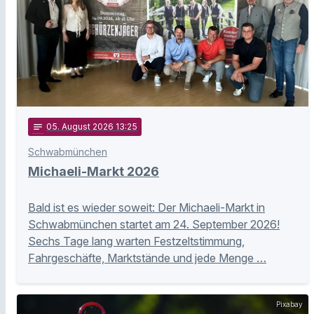
notes
05
. August 2026 13:25
Schwabmünchen
Michaeli-Markt 2026
Bald ist es wieder soweit: Der Michaeli-Markt in
Schwabmünchen startet am 24. September 2026!
Sechs Tage lang warten Festzeltstimmung,
Fahrgeschäfte, Marktstände und jede Menge …
Pixabay