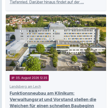
Tiefenried. Darüber hinaus findet auf der …
Stadt Landsberg am Lech
notes
05
. August 2026 12:35
Landsberg am Lech
Funktionsneubau am Klinikum:
Verwaltungsrat und Vorstand stellen die
Weichen für einen schnellen Baubeginn