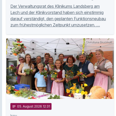
Der Verwaltungsrat des Klinikums Landsberg am
Lech und der Klinikvorstand haben sich einstimmig
darauf verständigt, den geplanten Funktionsneubau
zum frühestmöglichen Zeitpunkt umzusetzen. …
Christiane Brockhoff
notes
05
. August 2026 12:31
Isny