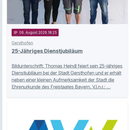
notes
06
. August 2026 18:25
Gersthofen
25-Jähriges Dienstjubiläum
Bildunterschrift: Thomas Heindl feiert sein 25-jähriges
Dienstjubiläum bei der Stadt Gersthofen und er erhält
neben einer kleinen Aufmerksamkeit der Stadt die
Ehrenurkunde des Freistaates Bayern. V.l.n.r.: …