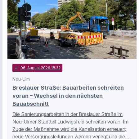
notes
06
. August 2026 18:22
Neu-Ulm
Breslauer Straße: Bauarbeiten schreiten
voran – Wechsel in den nächsten
Bauabschnitt
Die Sanierungsarbeiten in der Breslauer Straße im
Neu-Ulmer Stadtteil Ludwigsfeld schreiten voran. Im
Zuge der Maßnahme wird die Kanalisation erneuert,
neue Versorgungsleitungen werden verlegt und die …