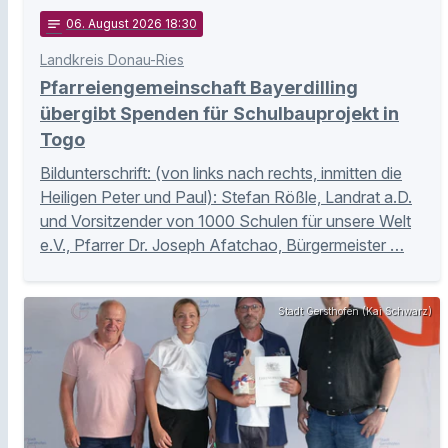
notes
06
. August 2026 18:30
Landkreis Donau-Ries
Pfarreiengemeinschaft Bayerdilling
übergibt Spenden für Schulbauprojekt in
Togo
Bildunterschrift: (von links nach rechts, inmitten die
Heiligen Peter und Paul): Stefan Rößle, Landrat a.D.
und Vorsitzender von 1000 Schulen für unsere Welt
e.V., Pfarrer Dr. Joseph Afatchao, Bürgermeister …
Stadt Gersthofen (Kai Schwarz)