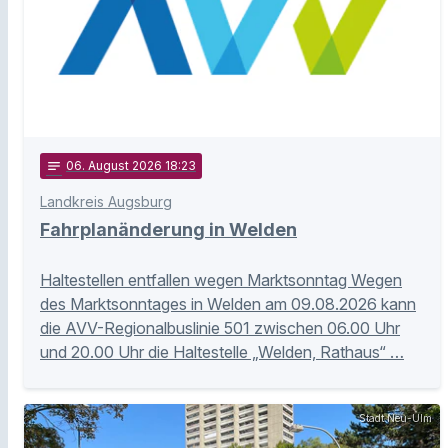
notes
06
. August 2026 18:23
Landkreis Augsburg
Fahrplanänderung in Welden
Haltestellen entfallen wegen Marktsonntag Wegen
des Marktsonntages in Welden am 09.08.2026 kann
die AVV-Regionalbuslinie 501 zwischen 06.00 Uhr
und 20.00 Uhr die Haltestelle „Welden, Rathaus“ …
Stadt Neu-Ulm