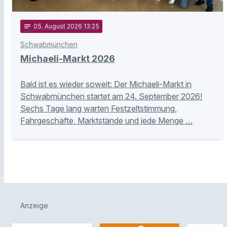
notes
05
. August 2026 13:25
Schwabmünchen
Michaeli-Markt 2026
Bald ist es wieder soweit: Der Michaeli-Markt in
Schwabmünchen startet am 24. September 2026!
Sechs Tage lang warten Festzeltstimmung,
Fahrgeschäfte, Marktstände und jede Menge …
Anzeige