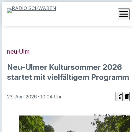
menu
neu-Ulm
Neu-Ulmer Kultursommer 2026
startet mit vielfältigem Programm
headphones
chrome_reader_mode
23. April 2026
· 10:04 Uhr
© Daniel M. Grafberger