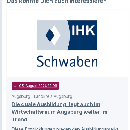
Das könnte Dich auch interessieren
notes
05
. August 2026 18:08
Augsburg / Landkreis Augsburg
Die duale Ausbildung liegt auch im
Wirtschaftsraum Augsburg weiter im
Trend
Diese Entwicklungen prägen den Ausbildungsmarkt