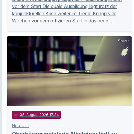
vor dem Start Die duale Ausbildung liegt trotz der
konjunkturellen Krise weiter im Trend. Knapp vier
Wochen vor dem offiziellen Start in das neue …
Pixabay
notes
05
. August 2026 17:34
Neu-Ulm
Oberbürgermeisterin Albsteiger lädt zu