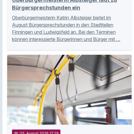
Bürgersprechstunden ein
Oberbürgermeisterin Katrin Albsteiger bietet im
August Bürgersprechstunden in den Stadtteilen
Finningen und Ludwigsfeld an. Bei den Terminen
können interessierte Bürgerinnen und Bürger mit …
Freepik
notes
05
. August 2026 17:29